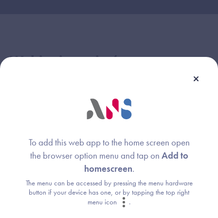
Webinaire animé par :
Céline DESCAMPS
Image
Directrice de projet INS
Délégation au numérique en santé (DNS)
Gérard Ximenès
To add this web app to the home screen open
Image
the browser option menu and tap on
Add to
Directeur de projets
homescreen
.
Délégation au numérique en santé (DNS)
The menu can be accessed by pressing the menu hardware
button if your device has one, or by tapping the top right
menu icon
.
Liens associés