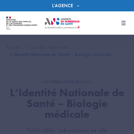
Panneau de gestion des cookies
L'AGENCE
Men
Accueil
Liste des Webinaires
L’Identité Nationale de Santé – Biologie médicale
LES WEBINAIRES DE L'ANS
L’Identité Nationale de
Santé – Biologie
médicale
Public cible : Laboratoires de ville