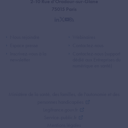
2-10 Rue d'Oradour-sur-Glane
75015 Paris
linkedin
twitter
youtube
rss
Footer Left ANS
Footer Right A
Nous rejoindre
Webinaires
Espace presse
Contactez-nous
Inscrivez-vous à la
Contactez-nous (support
newsletter
dédié aux Entreprises du
numérique en santé)
Footer Bottom ANS
Ministère de la santé, des familles, de l'autonomie et des
personnes handicapées
Legifrance.gouv.fr
Service-public.fr
Mentions légales