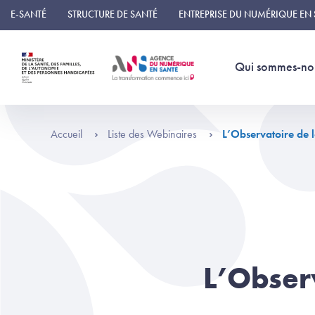
Panneau de gestion des cookies
E-SANTÉ
STRUCTURE DE SANTÉ
ENTREPRISE DU NUMÉRIQUE EN
Qui sommes-no
Accueil
Liste des Webinaires
L’Observatoire de l
L’Obser