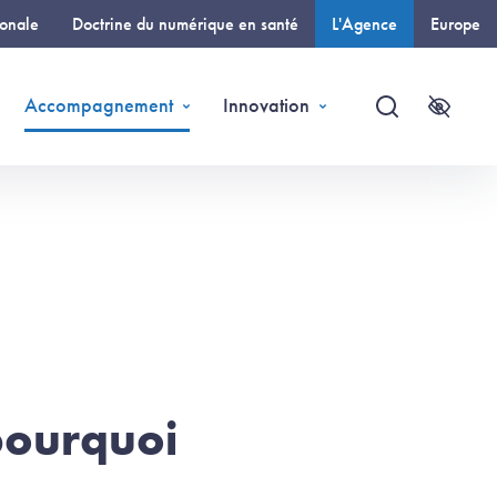
ionale
Doctrine du numérique en santé
L'Agence
Europe
(page courante)
Accompagnement
Innovation
Recherche
Accessi
pourquoi