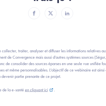
Partager sur Facebook
Partager sur Twitter
Partager sur Linkedin
ollecter, traiter, analyser et diffuser les informations relatives au
nent de Convergence mais aussi d’autres systèmes sources (Ségur
nc de consolider des sources éparses en une seule vue unifiée fou
es et même personnalisables. L'objectif de ce webinaire est ainsi 
 devenir partie prenante de ce projet.
e de la e-santé
en cliquant ici
.