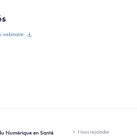
és
du webinaire
Footer Left AN
Nous rejoindre
du Numérique en Santé