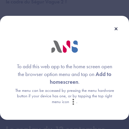
le cadre du Ségur Vague 2
?
Accédez à un
accompagnement sur-mesure
via
l'Espace Authentifié du Portail Industriels.
Créez votre Espace Authentifié
;
Déjà inscrit ?
Connectez-vous
.
To add this web app to the home screen open
Restez
informés des dernières actualités
et retrouvez
the browser option menu and tap on
Add to
tous les
évènements dédiés au Ségur
en vous connectant
homescreen
.
sur votre Espace Authentifié !
The menu can be accessed by pressing the menu hardware
button if your device has one, or by tapping the top right
menu icon
.