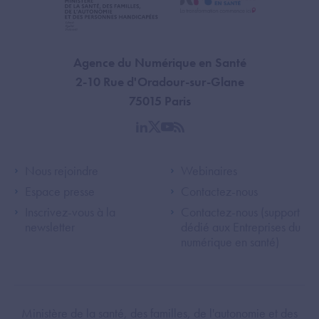
Agence du Numérique en Santé
2-10 Rue d'Oradour-sur-Glane
75015 Paris
linkedin
twitter
youtube
rss
Footer Left ANS
Footer Right A
Nous rejoindre
Webinaires
Espace presse
Contactez-nous
Inscrivez-vous à la
Contactez-nous (support
newsletter
dédié aux Entreprises du
numérique en santé)
Footer Bottom ANS
Ministère de la santé, des familles, de l'autonomie et des