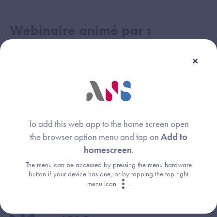
Webinaire animé par :
Anne Lorin
Image
Agence du Numérique en Santé
Anne Benayoune
Image
To add this web app to the home screen open
Agence du Numérique en Santé
the browser option menu and tap on
Add to
homescreen
.
GRADeS e-santé Bretagne
The menu can be accessed by pressing the menu hardware
Image
button if your device has one, or by tapping the top right
menu icon
.