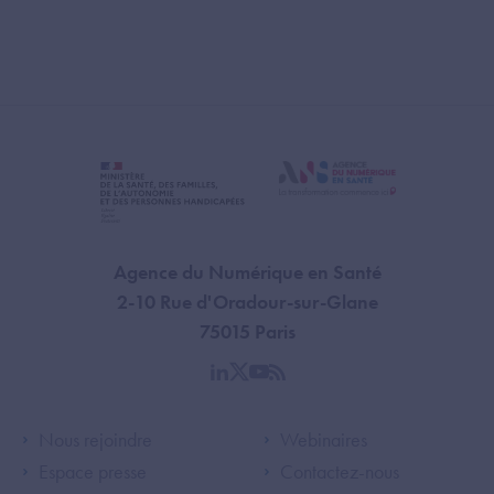
Agence du Numérique en Santé
2-10 Rue d'Oradour-sur-Glane
75015 Paris
linkedin
twitter
youtube
rss
Footer Left ANS
Footer Right A
Nous rejoindre
Webinaires
Espace presse
Contactez-nous