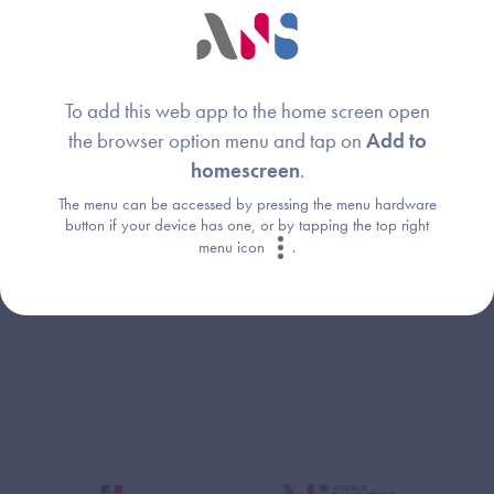
Image
Délégation ministérielle au numérique en
santé
To add this web app to the home screen open
Image
Assurance maladie
the browser option menu and tap on
Add to
homescreen
.
The menu can be accessed by pressing the menu hardware
button if your device has one, or by tapping the top right
menu icon
.