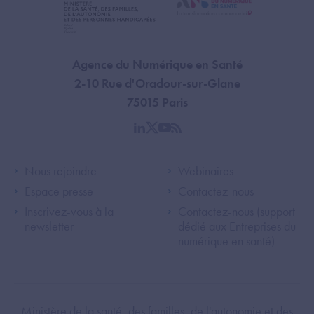
Agence du Numérique en Santé
2-10 Rue d'Oradour-sur-Glane
75015 Paris
linkedin
twitter
youtube
rss
Footer Left ANS
Footer Right A
Nous rejoindre
Webinaires
Espace presse
Contactez-nous
Inscrivez-vous à la
Contactez-nous (support
newsletter
dédié aux Entreprises du
numérique en santé)
Footer Bottom ANS
Ministère de la santé, des familles, de l'autonomie et des