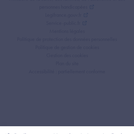
personnes handicapées
Legifrance.gouv.fr
Service-public.fr
Mentions légales
Politique de protection des données personnelles
Politique de gestion de cookies
Gestion des cookies
Plan du site
Accessibilité : partiellement conforme