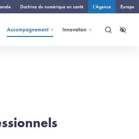
ionale
Doctrine du numérique en santé
L'Agence
Europe
(page courante)
Accompagnement
Innovation
Recherche
Accessi
essionnels