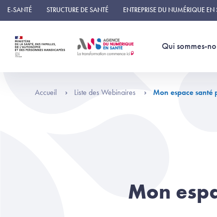
Panneau de gestion des cookies
E-SANTÉ
STRUCTURE DE SANTÉ
ENTREPRISE DU NUMÉRIQUE EN
Qui sommes-no
Accueil
Liste des Webinaires
Mon espace santé p
Mon espac