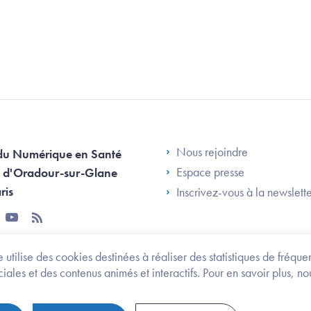
Footer Left AN
Nous rejoindre
du Numérique en Santé
Espace presse
 d'Oradour-sur-Glane
ris
Inscrivez-vous à la newslett
tter
youtube
rss
 utilise des cookies destinées à réaliser des statistiques de fréqu
les et des contenus animés et interactifs. Pour en savoir plus, no
onomie et des personnes handicapées
Legifrance.gouv.fr