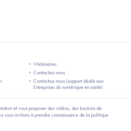
S
Footer Right ANS
Webinaires
Contactez-nous
er
Contactez-nous (support dédié aux
Entreprises du numérique en santé)
Besoin
d'être
guidé
entation et vous proposer des vidéos, des boutons de
?
us vous invitons à prendre connaissance de la politique
Trouvez
l'information
ou
Service-public.fr
Mentions légales