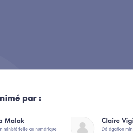
nimé par :
a Malak
Claire Vig
Image
n ministérielle au numérique
Délégation mini