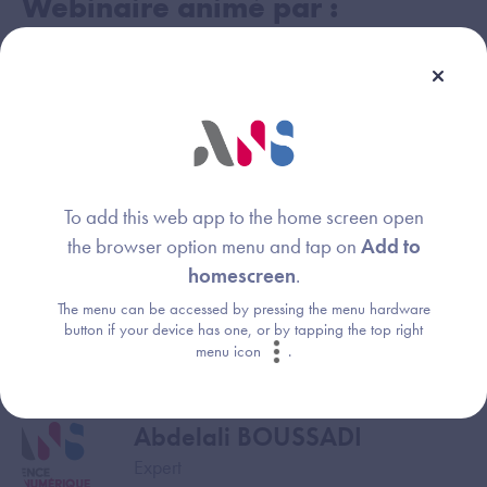
Webinaire animé par :
Nicolas RISS
Image
Expert interopérabilité technique
Agence du Numérique en Santé
Elisabeth SERROT-DAMATTE
Image
To add this web app to the home screen open
Responsable de projets
the browser option menu and tap on
Add to
Agence du Numérique en Santé
homescreen
.
Yann BRIAND
The menu can be accessed by pressing the menu hardware
Image
button if your device has one, or by tapping the top right
Expert
menu icon
.
Agence du Numérique en Santé
Abdelali BOUSSADI
Image
Expert