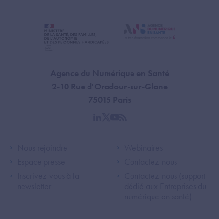
Agence du Numérique en Santé
2-10 Rue d'Oradour-sur-Glane
75015 Paris
linkedin
twitter
youtube
rss
Footer Left ANS
Footer Right A
Nous rejoindre
Webinaires
Espace presse
Contactez-nous
Inscrivez-vous à la
Contactez-nous (support
newsletter
dédié aux Entreprises du
numérique en santé)