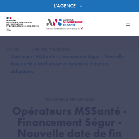
Panneau de gestion des cookies
L'AGENCE
Men
Accueil
Liste des Webinaires
Opérateurs MSSanté - Financement Ségur - Nouvelle
date de fin d’enrôlement et demande d’avance
obligatoire
LES WEBINAIRES DE L'ANS
Opérateurs MSSanté -
Financement Ségur -
Nouvelle date de fin