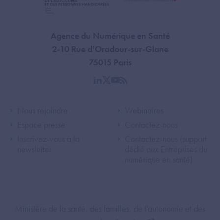
Agence du Numérique en Santé
2-10 Rue d'Oradour-sur-Glane
75015 Paris
linkedin
twitter
youtube
rss
Footer Left ANS
Footer Right A
Nous rejoindre
Webinaires
Espace presse
Contactez-nous
Inscrivez-vous à la
Contactez-nous (support
newsletter
dédié aux Entreprises du
numérique en santé)
Footer Bottom ANS
Ministère de la santé, des familles, de l'autonomie et des