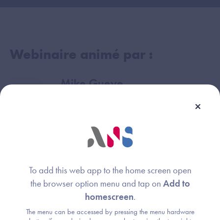
Webinaire animé par :
Mike Gueye
Image
Agence du Numérique en Santé
Edouard Bris
Image
Agence du Numérique en Santé
To add this web app to the home screen open
the browser option menu and tap on
Add to
José de San Fulgencio
Image
homescreen
.
Agence du Numérique en Santé
The menu can be accessed by pressing the menu hardware