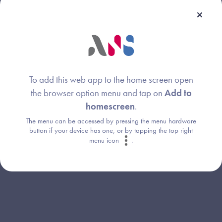
Webinaire animé par :
To add this web app to the home screen open
the browser option menu and tap on
Add to
homescreen
.
Equipe Innovation
Image
The menu can be accessed by pressing the menu hardware
Agence du Numérique en Santé
button if your device has one, or by tapping the top right
menu icon
.