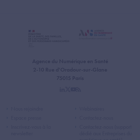
Agence du Numérique en Santé
2-10 Rue d'Oradour-sur-Glane
75015 Paris
linkedin
twitter
youtube
rss
Footer Left ANS
Footer Right A
Nous rejoindre
Webinaires
Espace presse
Contactez-nous
Inscrivez-vous à la
Contactez-nous (support
newsletter
dédié aux Entreprises du
numérique en santé)