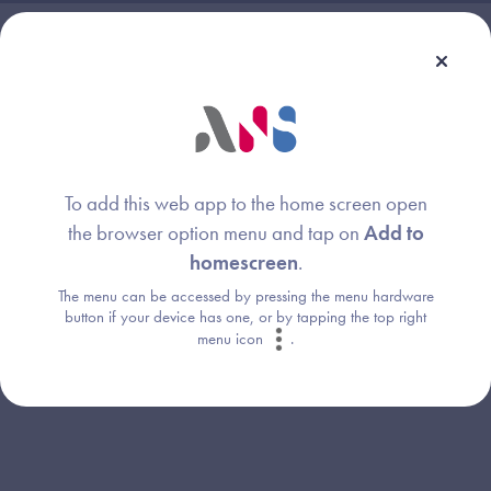
Webinaire animé par :
Image
ANS (Agence du Numérique en Santé)
To add this web app to the home screen open
the browser option menu and tap on
Add to
homescreen
.
Image
DNS (Délégation au numérique en santé)
The menu can be accessed by pressing the menu hardware
button if your device has one, or by tapping the top right
menu icon
.