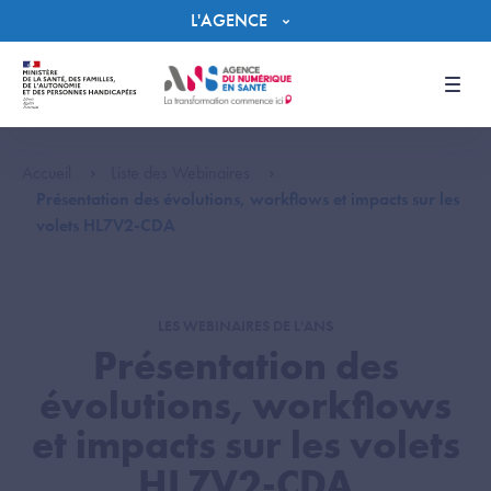
Panneau de gestion des cookies
L'AGENCE
Men
Accueil
Liste des Webinaires
Présentation des évolutions, workflows et impacts sur les
volets HL7V2-CDA
LES WEBINAIRES DE L'ANS
Présentation des
évolutions, workflows
et impacts sur les volets
HL7V2-CDA