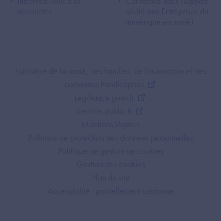
Inscrivez-vous à la
Contactez-nous (support
newsletter
dédié aux Entreprises du
numérique en santé)
Footer Bottom ANS
Ministère de la santé, des familles, de l'autonomie et des
personnes handicapées
Legifrance.gouv.fr
Service-public.fr
Mentions légales
Politique de protection des données personnelles
Politique de gestion de cookies
Gestion des cookies
Plan du site
Accessibilité : partiellement conforme