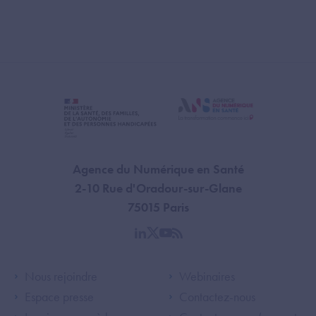
Agence du Numérique en Santé
2-10 Rue d'Oradour-sur-Glane
75015 Paris
linkedin
twitter
youtube
rss
Footer Left ANS
Footer Right A
Nous rejoindre
Webinaires
Espace presse
Contactez-nous