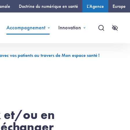
ionale
Doctrine du numérique en santé
L'Agence
Europe
(page courante)
Accompagnement
Innovation
Recherche
Accessi
avec vos patients au travers de Mon espace santé !
x et/ou en
 échanger