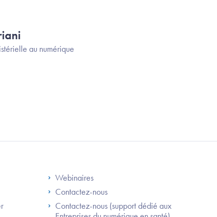
iani
stérielle au numérique
S
Footer Right ANS
Webinaires
Contactez-nous
er
Contactez-nous (support dédié aux
Entreprises du numérique en santé)