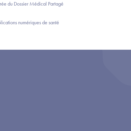
rée du Dossier Médical Partagé
lications numériques de santé