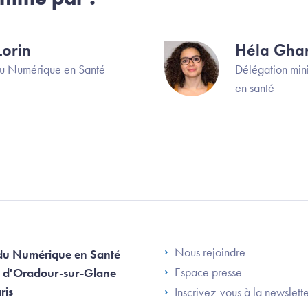
orin
Héla Ghar
Image
u Numérique en Santé
Délégation mini
en santé
Footer Left AN
Nous rejoindre
du Numérique en Santé
Espace presse
 d'Oradour-sur-Glane
ris
Inscrivez-vous à la newslett