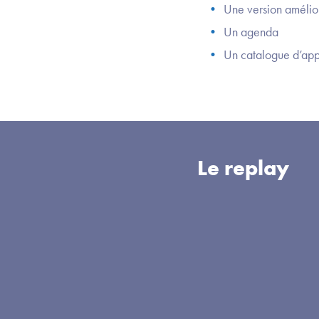
Une version amélio
Un agenda
Un catalogue d’app
Le replay