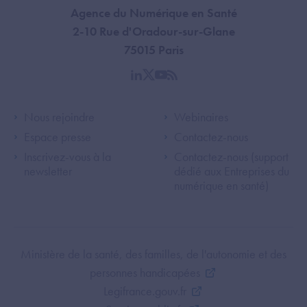
Agence du Numérique en Santé
2-10 Rue d'Oradour-sur-Glane
75015 Paris
linkedin
twitter
youtube
rss
Footer Left ANS
Footer Right A
Nous rejoindre
Webinaires
Espace presse
Contactez-nous
Inscrivez-vous à la
Contactez-nous (support
newsletter
dédié aux Entreprises du
numérique en santé)
Footer Bottom ANS
Ministère de la santé, des familles, de l'autonomie et des
personnes handicapées
Legifrance.gouv.fr