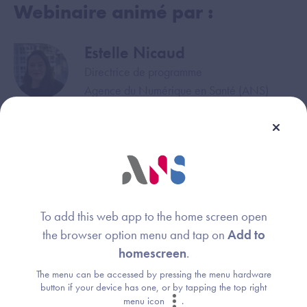
Webinaire animé par :
Estelle Nicaud
Image
Directrice de programme
Agence du Numérique en Santé (ANS)
Steven Garnier
Image
Directeur de domaine
Agence du Numérique en Santé (ANS)
Ange Hirsch
Image
To add this web app to the home screen open
Expert sécurité
the browser option menu and tap on
Add to
Agence du Numérique en Santé (ANS)
homescreen
.
The menu can be accessed by pressing the menu hardware
Christophe Mattler
Image
button if your device has one, or by tapping the top right
menu icon
.
Directeur de programme