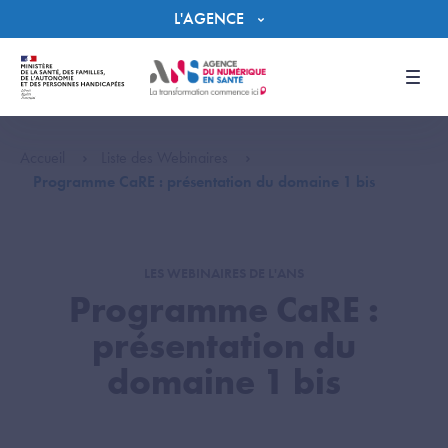
Panneau de gestion des cookies
L'AGENCE
Men
Accueil
Liste des Webinaires
Programme CaRE : présentation du domaine 1 bis
LES WEBINAIRES DE L'ANS
Programme CaRE :
présentation du
domaine 1 bis