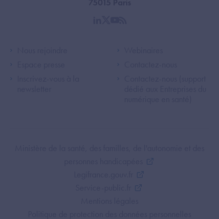
75015 Paris
linkedin
twitter
youtube
rss
Footer Left ANS
Footer Right A
Nous rejoindre
Webinaires
Espace presse
Contactez-nous
Inscrivez-vous à la
Contactez-nous (support
newsletter
dédié aux Entreprises du
numérique en santé)
Footer Bottom ANS
Ministère de la santé, des familles, de l'autonomie et des
personnes handicapées
Legifrance.gouv.fr
Service-public.fr
Mentions légales
Politique de protection des données personnelles