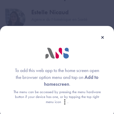
Estelle Nicaud
Image
Agence du Numérique en Santé
Steven Garnier
Image
Agence du Numérique en Santé
Christophe Mattler
Image
To add this web app to the home screen open
Délégation au Numérique en Santé
the browser option menu and tap on
Add to
homescreen
.
The menu can be accessed by pressing the menu hardware
button if your device has one, or by tapping the top right
Liens associés
menu icon
.