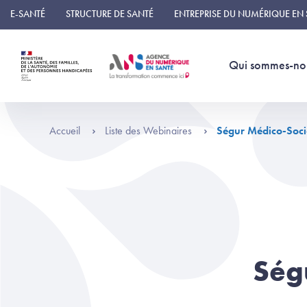
Panneau de gestion des cookies
E-SANTÉ
STRUCTURE DE SANTÉ
ENTREPRISE DU NUMÉRIQUE EN
Qui sommes-no
Accueil
Liste des Webinaires
Ségur Médico-Soci
Ség