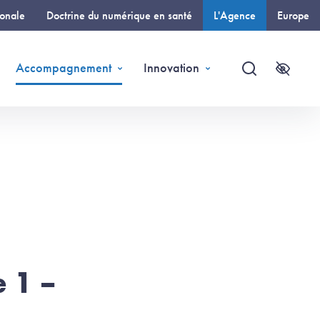
ionale
Doctrine du numérique en santé
L'Agence
Europe
(page courante)
Accompagnement
Innovation
Recherche
Accessi
 1 –