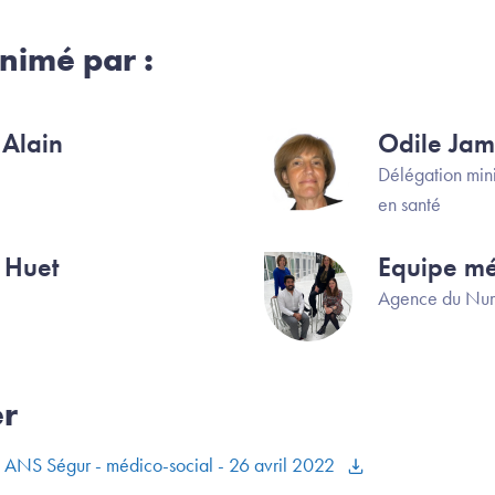
nimé par :
 Alain
Odile Jam
Image
Délégation mini
en santé
 Huet
Equipe mé
Image
Agence du Num
er
e ANS Ségur - médico-social - 26 avril 2022