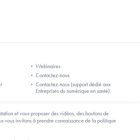
S
Footer Right ANS
Webinaires
Contactez-nous
er
Contactez-nous (support dédié aux
Entreprises du numérique en santé)
Besoin
d'être
guidé
entation et vous proposer des vidéos, des boutons de
?
us vous invitons à prendre connaissance de la politique
Trouvez
l'information
ou
Service-public.fr
Mentions légales
la