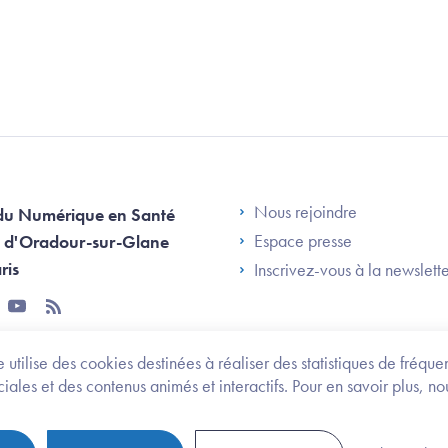
Footer Left AN
Nous rejoindre
du Numérique en Santé
Espace presse
 d'Oradour-sur-Glane
ris
Inscrivez-vous à la newslett
tter
youtube
rss
 utilise des cookies destinées à réaliser des statistiques de fréqu
les et des contenus animés et interactifs. Pour en savoir plus, no
onomie et des personnes handicapées
Legifrance.gouv.fr