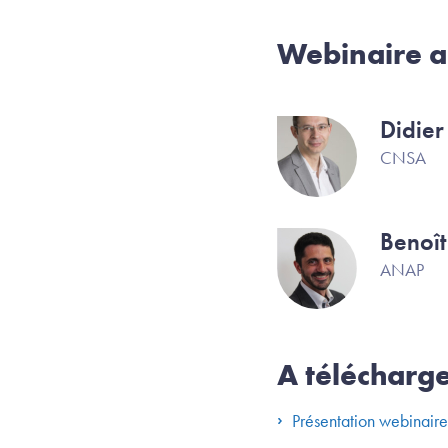
Webinaire a
Didier
Image
CNSA
Benoît
Image
ANAP
A télécharg
Présentation webinair