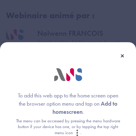
Webinaire animé par :
Nolwenn FRANCOIS
Image
Experte Métiers Etablissements de santé
Agence du Numérique en Santé
Ines GHOUIL-MAAOUI
Image
Responsable de mission
Agence du Numérique en Santé
To add this web app to the home screen open
Clara MORLIERE
Image
the browser option menu and tap on
Add to
Directrice de projets Hôpital
homescreen
.
DNS (Délégation au numérique en santé)
The menu can be accessed by pressing the menu hardware
button if your device has one, or by tapping the top right
menu icon
.