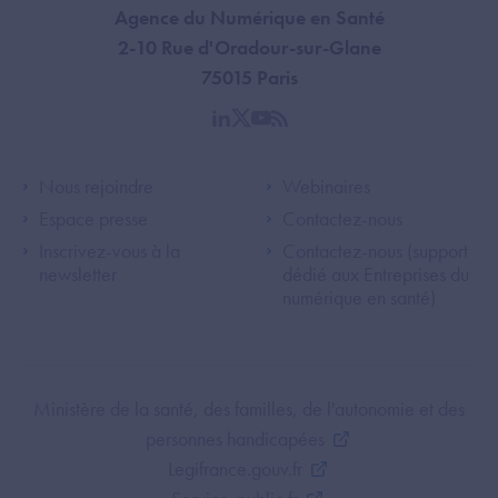
Agence du Numérique en Santé
2-10 Rue d'Oradour-sur-Glane
75015 Paris
linkedin
twitter
youtube
rss
Footer Left ANS
Footer Right A
Nous rejoindre
Webinaires
Espace presse
Contactez-nous
Inscrivez-vous à la
Contactez-nous (support
newsletter
dédié aux Entreprises du
numérique en santé)
Footer Bottom ANS
Ministère de la santé, des familles, de l'autonomie et des
personnes handicapées
Legifrance.gouv.fr