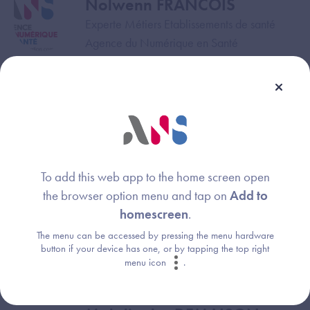
Nolwenn FRANCOIS
Image
Experte Métiers Etablissements de santé
Agence du Numérique en Santé
Clara MORLIERE
Image
Directrice de projets Hôpital
DNS (Délégation au numérique en santé)
Inès GHOUIL-MAAOUI
Image
To add this web app to the home screen open
Responsable de mission
the browser option menu and tap on
Add to
Agence du Numérique en Santé
homescreen
.
Shahrzad ATRI
Image
The menu can be accessed by pressing the menu hardware
button if your device has one, or by tapping the top right
Chef de projets
menu icon
.
Agence du Numérique en Santé