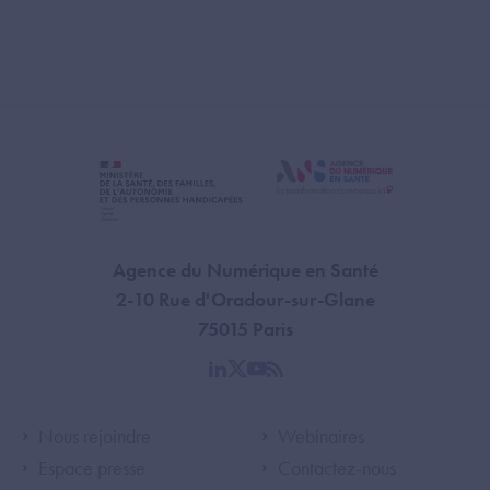
Agence du Numérique en Santé
2-10 Rue d'Oradour-sur-Glane
75015 Paris
linkedin
twitter
youtube
rss
Footer Left ANS
Footer Right A
Nous rejoindre
Webinaires
Espace presse
Contactez-nous