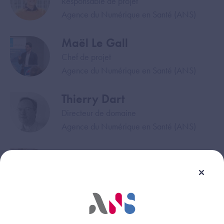
Responsable de projet
Agence du Numérique en Santé (ANS)
Maël Le Gall
Image
Chef de projet
Agence du Numérique en Santé (ANS)
Thierry Dart
Image
Directeur de domaine
Agence du Numérique en Santé (ANS)
Emma Lagneau
Image
Agence du Numérique en Santé (ANS)
Téléchargez les supports de