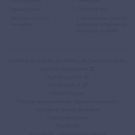
Footer Left ANS
Footer Right A
Nous rejoindre
Webinaires
Espace presse
Contactez-nous
Inscrivez-vous à la
Contactez-nous (support
newsletter
dédié aux Entreprises du
numérique en santé)
Footer Bottom ANS
Ministère de la santé, des familles, de l'autonomie et des
personnes handicapées
Legifrance.gouv.fr
Service-public.fr
Mentions légales
Politique de protection des données personnelles
Politique de gestion de cookies
Gestion des cookies
Plan du site
Accessibilité : partiellement conforme