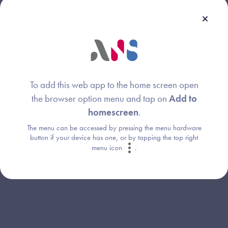
Webinaire animé par :
Elisabeth SERROT-DAMATTE
Image
Responsable de projet
To add this web app to the home screen open
Agence du Numérique en Santé (ANS)
the browser option menu and tap on
Add to
homescreen
.
Maël LE GALL
Image
The menu can be accessed by pressing the menu hardware
Chef de projet
button if your device has one, or by tapping the top right
Agence du Numérique en Santé (ANS)
menu icon
.