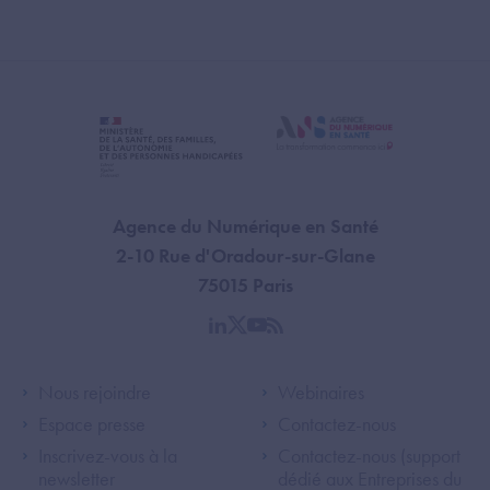
Agence du Numérique en Santé
2-10 Rue d'Oradour-sur-Glane
75015 Paris
linkedin
twitter
youtube
rss
Footer Left ANS
Footer Right A
Nous rejoindre
Webinaires
Espace presse
Contactez-nous
Inscrivez-vous à la
Contactez-nous (support
newsletter
dédié aux Entreprises du