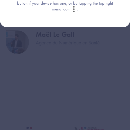
Nicolas Riss
Image
button if your device has one, or by tapping the top right
menu icon
.
Agence du Numérique en Santé
Maël Le Gall
Image
Agence du Numérique en Santé