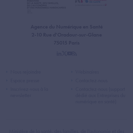
Agence du Numérique en Santé
2-10 Rue d'Oradour-sur-Glane
75015 Paris
linkedin
twitter
youtube
rss
Footer Left ANS
Footer Right A
Nous rejoindre
Webinaires
Espace presse
Contactez-nous
Inscrivez-vous à la
Contactez-nous (support
newsletter
dédié aux Entreprises du
numérique en santé)
Footer Bottom ANS
Ministère de la santé, des familles, de l'autonomie et des