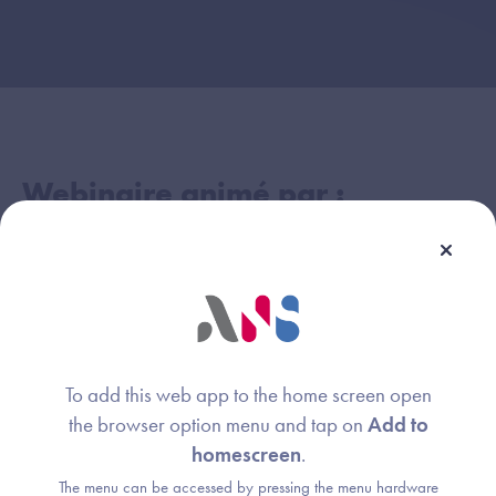
Webinaire animé par :
Thierry Dart
Image
Agence du Numérique en Santé
Maël Priour
Image
To add this web app to the home screen open
Agence du Numérique en Santé
the browser option menu and tap on
Add to
homescreen
.
The menu can be accessed by pressing the menu hardware