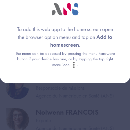
To add this web app to the home screen open
the browser option menu and tap on
Add to
homescreen
.
The menu can be accessed by pressing the menu hardware
button if your device has one, or by tapping the top right
Webinaire animé par :
menu icon
.
Inès GHOUIL-MAAOUI
Image
Responsable de missions
Agence du Numérique en Santé (ANS)
Nolwenn FRANCOIS
Image
Experte
Agence du Numérique en Santé (ANS)