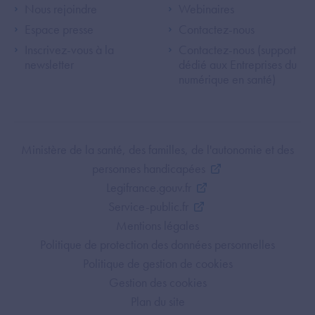
Footer Left ANS
Footer Right A
Nous rejoindre
Webinaires
Espace presse
Contactez-nous
Inscrivez-vous à la
Contactez-nous (support
newsletter
dédié aux Entreprises du
numérique en santé)
Footer Bottom ANS
Ministère de la santé, des familles, de l'autonomie et des
personnes handicapées
Legifrance.gouv.fr
Service-public.fr
Mentions légales
Politique de protection des données personnelles
Politique de gestion de cookies
Gestion des cookies
Plan du site