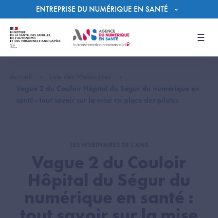
Panneau de gestion des cookies
ENTREPRISE DU NUMÉRIQUE EN SANTÉ
Men
Accueil
Liste des Webinaires
Vague 2 du Couloir Hôpital du Ségur du numérique en
santé : tout savoir sur la mise en place des pilotes
LES WEBINAIRES DE L'ANS
Vague 2 du Couloir
Hôpital du Ségur du
numérique en santé :
tout savoir sur la mise