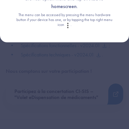
(via Mon espace santé) et aux professionnels de santé
homescreen
.
habilités.
The menu can be accessed by pressing the menu hardware
button if your device has one, or by tapping the top right menu
icon
.
Consultez les
documents mis en concertation
:
Spécifications fonctionnelles - v2024.01
;
Spécifications techniques - v2024.01
.
Nous comptons sur votre participation !
Participez à la concertation CI-SIS –
"Volet eDispensation de médicaments"