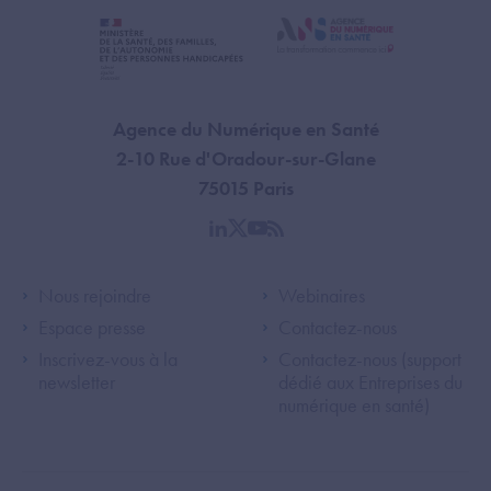
Agence du Numérique en Santé
2-10 Rue d'Oradour-sur-Glane
75015 Paris
linkedin
twitter
youtube
rss
Footer Left ANS
Footer Right A
Nous rejoindre
Webinaires
Espace presse
Contactez-nous
Inscrivez-vous à la
Contactez-nous (support
newsletter
dédié aux Entreprises du
numérique en santé)