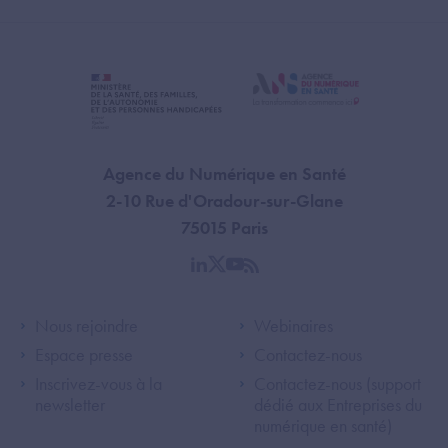
Agence du Numérique en Santé
2-10 Rue d'Oradour-sur-Glane
75015 Paris
linkedin
twitter
youtube
rss
Footer Left ANS
Footer Right A
Nous rejoindre
Webinaires
Espace presse
Contactez-nous
Inscrivez-vous à la
Contactez-nous (support
newsletter
dédié aux Entreprises du
numérique en santé)