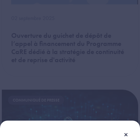
02 septembre 2025
Ouverture du guichet de dépôt de
l’appel à financement du Programme
CaRE dédié à la stratégie de continuité
et de reprise d'activité
Image
COMMUNIQUÉ DE PRESSE