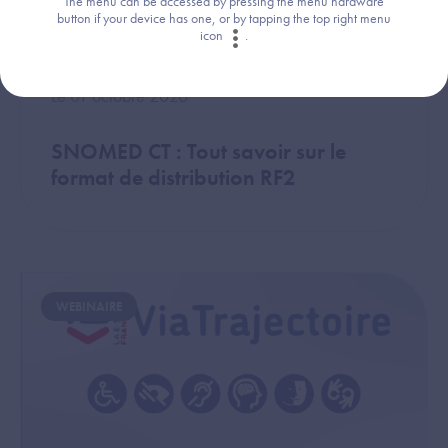
The menu can be accessed by pressing the menu hardware
button if your device has one, or by tapping the top right menu
icon
.
Le 01 octobre 2026
SNOMED CT : Tout savoir sur le
format de distribution RF2
Image
WEBINAIRE