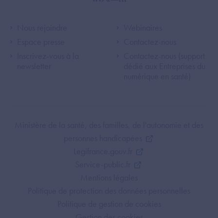
linkedin
twitter
youtube
rss
Footer Left ANS
Footer Right A
Nous rejoindre
Webinaires
Espace presse
Contactez-nous
Inscrivez-vous à la
Contactez-nous (support
newsletter
dédié aux Entreprises du
numérique en santé)
Footer Bottom ANS
Ministère de la santé, des familles, de l'autonomie et des
personnes handicapées
Legifrance.gouv.fr
Service-public.fr
Mentions légales
Politique de protection des données personnelles
Politique de gestion de cookies
Gestion des cookies