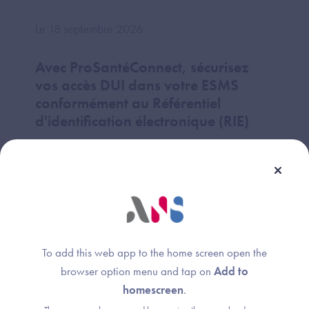
Le 18 septembre 2026
Avec ProSantéConnect, sécurisez
vos accès DUI dans votre ESMS
conformément au Référentiel
d'identification électronique (RIE)
Image
WEBINAIRE
To add this web app to the home screen open the
browser option menu and tap on
Add to
homescreen
.