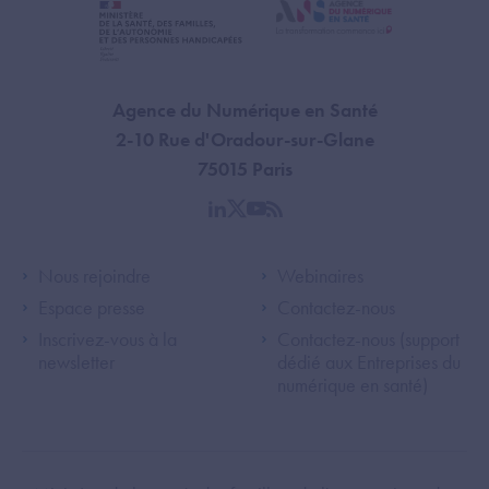
Agence du Numérique en Santé
2-10 Rue d'Oradour-sur-Glane
75015 Paris
linkedin
twitter
youtube
rss
Footer Left ANS
Footer Right A
Nous rejoindre
Webinaires
Espace presse
Contactez-nous
Inscrivez-vous à la
Contactez-nous (support
newsletter
dédié aux Entreprises du
numérique en santé)