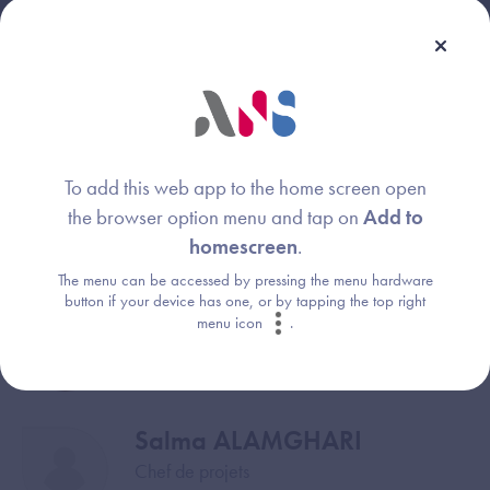
To add this web app to the home screen open
the browser option menu and tap on
Add to
homescreen
.
Webinaire animé par :
The menu can be accessed by pressing the menu hardware
button if your device has one, or by tapping the top right
Clémentine JUIN
Image
menu icon
.
Responsable de missions
Agence du Numérique en Santé (ANS)
Salma ALAMGHARI
Image
Chef de projets