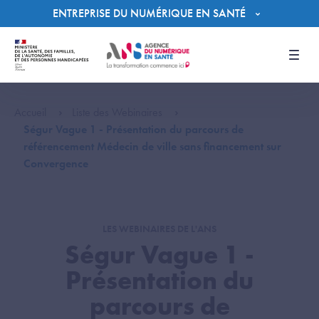
Panneau de gestion des cookies
ENTREPRISE DU NUMÉRIQUE EN SANTÉ
Men
Accueil
Liste des Webinaires
Ségur Vague 1 - Présentation du parcours de
référencement Médecin de ville sans financement sur
Convergence
LES WEBINAIRES DE L'ANS
Ségur Vague 1 -
Présentation du
parcours de