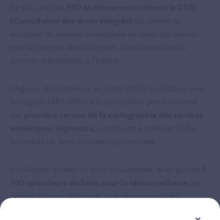
De plus, près de
980 établissements utilisent le CDRi
(Consultation des droits intégrée)
qui permet de
récupérer de manière automatisée les droits des assurés
pour les intégrer dans la facture, afin de simplifier les
parcours administratifs à l'hôpital.
L'Agence du Numérique en Santé (ANS) a collaboré avec
les régions (ARS, GRADeS) pour publier prochainement
une
première version de la cartographie des services
numériques régionaux
, contribuant à optimiser l'offre
territoriale de services numériques en santé.
La télésanté a connu un essor considérable, avec plus de
1
100 opérateurs déclarés pour la télésurveillance
des
patients à travers la France. Le remboursement des
dispositifs médicaux numériques (DMN) de prise en charge