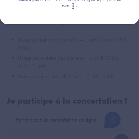
limitées).
icon
.
Les ateliers thématiques prévus :
Usage primaire des données – Mardi 20 mai, 9h30-
11h00
Usage secondaire des données – Mardi 20 mai,
9h30-11h00
Gouvernance – Mardi 20 mai, 11h15-12h30
Je participe à la concertation !
Participez à la concertation en ligne