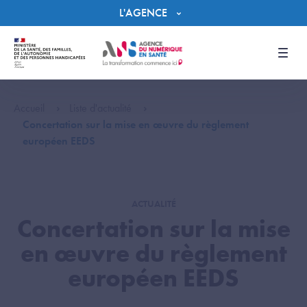
Panneau de gestion des cookies
L'AGENCE
Men
Accueil
Liste d'actualité
Concertation sur la mise en œuvre du règlement
européen EEDS
ACTUALITÉ
Concertation sur la mise
en œuvre du règlement
européen EEDS