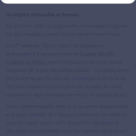
argumenter, fédérer en interne…
Un impact mesurable et humain
Au-delà des outils, le programme ambassadeur s’appuie
sur des résultats concrets et des retours d’expérience.
er
Au 1
semestre 2024, l’impact du programme
ambassadeur a surpassé celui de
la page officielle
LinkedIn de l’ANS
, avec cinq fois plus de publications
originales de la part des ambassadeurs. Ces publications
ont généré quatre fois plus de commentaires et 50 % de
réactions supplémentaires, bien que la page de l’ANS
conserve un léger avantage en termes de republications.
Cette complémentarité entre le programme ambassadeur
et la page LinkedIn de l’Agence continue de se renforcer,
avec un impact accru : 48 % des profils interagissent
désormais exclusivement avec les contenus produits par