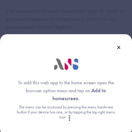
Ces innovations illustrent une volonté : celle de rendre le
programme toujours plus impactant, à la fois pour les
collaborateurs et pour l’Agence.
Des outils au service des ambassadeurs
Pour aider ses collaborateurs à s’exprimer avec
confiance sur LinkedIn, l’ANS a également développé
plusieurs ressources. Parmi elles, un guide des réseaux
sociaux. Ce document accompagne les collaborateurs
To add this web app to the home screen open the
dans leurs premières publications, en leur fournissant des
browser option menu and tap on
Add to
astuces pour structurer leurs posts, renforcer leur visibilité
homescreen
.
et engager leur audience.
The menu can be accessed by pressing the menu hardware
Autre initiative phare : la plateforme de marque
button if your device has one, or by tapping the top right menu
icon
.
employeur, qui rassemble des outils prêts à l’emploi pour
parler de l’ANS, la « vendre » auprès des futurs talents,