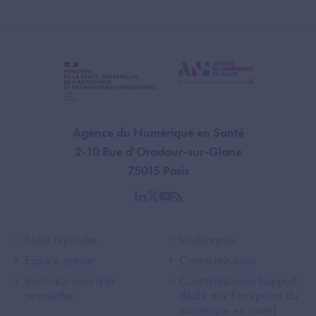
Agence du Numérique en Santé
2-10 Rue d'Oradour-sur-Glane
75015 Paris
linkedin
twitter
youtube
rss
Footer Left ANS
Footer Right A
Nous rejoindre
Webinaires
Espace presse
Contactez-nous
Inscrivez-vous à la
Contactez-nous (support
newsletter
dédié aux Entreprises du
numérique en santé)