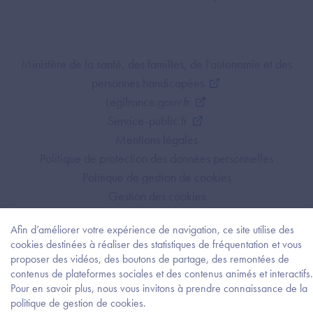
Footer Bottom ANS
Ministère de la santé, des familles, de l'autonomie et des
personnes handicapées
Legifrance.gouv.fr
Service-public.fr
Mentions légales
Politique de protection des données personnelles
Politique de gestion de cookies
Gestion des cookies
Plan du site
Afin d’améliorer votre expérience de navigation, ce site utilise des
Accessibilité : partiellement conforme
cookies destinées à réaliser des statistiques de fréquentation et vous
proposer des vidéos, des boutons de partage, des remontées de
contenus de plateformes sociales et des contenus animés et interactifs.
Pour en savoir plus, nous vous invitons à prendre connaissance de la
Besoi
politique de gestion de cookies.
d'être