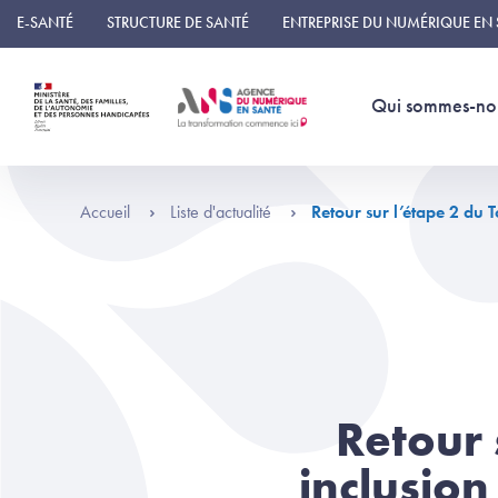
Panneau de gestion des cookies
E-SANTÉ
STRUCTURE DE SANTÉ
ENTREPRISE DU NUMÉRIQUE EN
Qui sommes-no
Accueil
Liste d'actualité
Retour sur l’étape 2 du
Retour 
inclusio