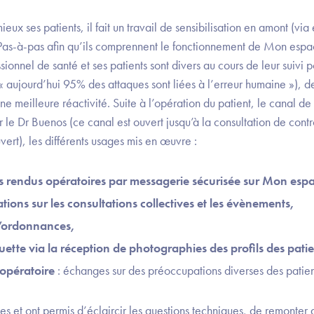
x ses patients, il fait un travail de sensibilisation en amont (via 
Pas-à-pas afin qu’ils comprennent le fonctionnement de Mon espa
sionnel de santé et ses patients sont divers au cours de leur suivi 
« aujourd’hui 95% des attaques sont liées à l’erreur humaine »), de
e meilleure réactivité. Suite à l’opération du patient, le canal de
 le Dr Buenos (ce canal est ouvert jusqu’à la consultation de contrô
vert), les différents usages mis en œuvre :
 rendus opératoires par messagerie sécurisée sur Mon espa
ions sur les consultations collectives et les évènements,
’ordonnances,
houette via la réception de photographies des profils des patie
-opératoire
: échanges sur des préoccupations diverses des patient
es et ont permis d’éclaircir les questions techniques, de remonter