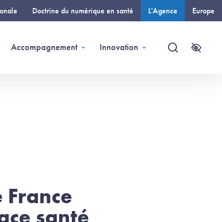
ionale
Doctrine du numérique en santé
L'Agence
Europe
(page courante)
Accompagnement
Innovation
Recherche
Accessi
e France
ace santé