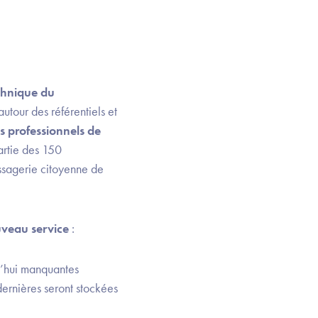
chnique du
utour des référentiels et
s professionnels de
artie des 150
ssagerie citoyenne de
ouveau service
:
rd’hui manquantes
dernières seront stockées