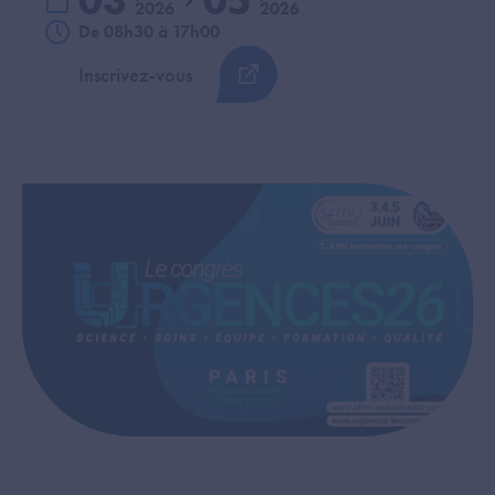
03
05
2026
2026
du
au
De 08h30 à 17h00
Inscrivez-vous