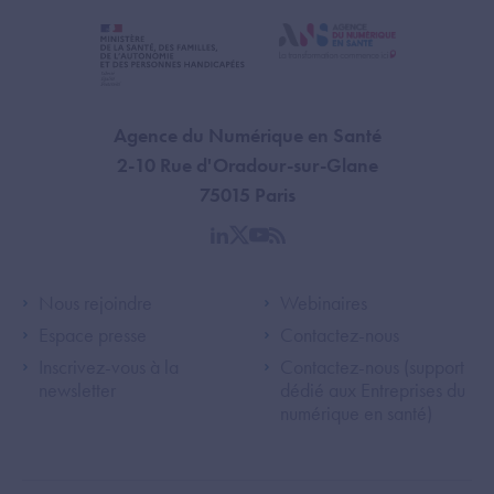
Agence du Numérique en Santé
2-10 Rue d'Oradour-sur-Glane
75015 Paris
linkedin
twitter
youtube
rss
Footer Left ANS
Footer Right A
Nous rejoindre
Webinaires
Espace presse
Contactez-nous
Inscrivez-vous à la
Contactez-nous (support
newsletter
dédié aux Entreprises du
numérique en santé)