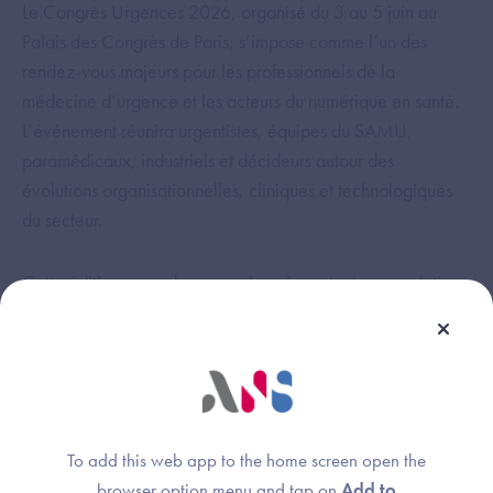
Le Congrès Urgences 2026, organisé du 3 au 5 juin au
Palais des Congrès de Paris, s’impose comme l’un des
rendez-vous majeurs pour les professionnels de la
médecine d’urgence et les acteurs du numérique en santé.
L’événement réunira urgentistes, équipes du SAMU,
paramédicaux, industriels et décideurs autour des
évolutions organisationnelles, cliniques et technologiques
du secteur.
Cette édition accordera une place importante aux solutions
e-santé visant à améliorer la prise en charge des patients et
la gestion des flux dans un contexte de tension croissante
des services d’urgences. Les échanges porteront notamment
sur l’usage de l’intelligence artificielle pour l’aide à la
décision clinique, la télémédecine dans la régulation
médicale, les outils numériques de pilotage des lits, ainsi
To add this web app to the home screen open the
que l’interopérabilité des systèmes entre ville, SAMU et
browser option menu and tap on
Add to