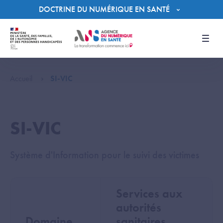
Panneau de gestion des cookies
DOCTRINE DU NUMÉRIQUE EN SANTÉ
Men
Accueil
SI-VIC
SI-VIC
Système d'Information pour le suivi des victimes
Services aux
autorités
Domaine
sanitaires