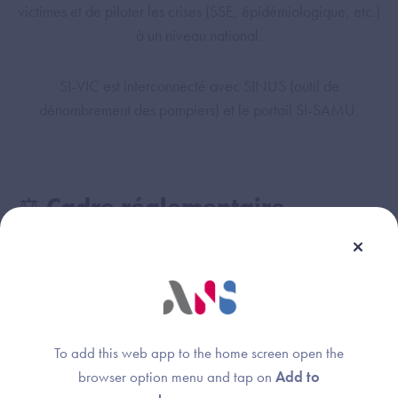
victimes et de piloter les crises (SSE, épidémiologique, etc.)
à un niveau national.
SI-VIC est interconnecté avec SINUS (outil de
dénombrement des pompiers) et le portail SI-SAMU.
⚖️ Cadre réglementaire
Décret n° 2022-1109 du 2 août 2022
relatif au
système d’information d’identification unique des
victimes qui vient préciser les modalités de mise en
œuvre du traitement de données à caractère
personnel permettant l’identification et le suivi des
To add this web app to the home screen open the
victimes de situations sanitaires exceptionnelles afin
browser option menu and tap on
Add to
d’assurer la gestion de la crise et le suivi de ces