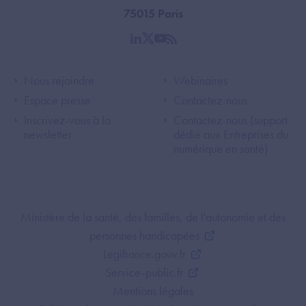
75015 Paris
linkedin
twitter
youtube
rss
Footer Left ANS
Footer Right A
Nous rejoindre
Webinaires
Espace presse
Contactez-nous
Inscrivez-vous à la
Contactez-nous (support
newsletter
dédié aux Entreprises du
numérique en santé)
Footer Bottom ANS
Ministère de la santé, des familles, de l'autonomie et des
personnes handicapées
Legifrance.gouv.fr
Service-public.fr
Mentions légales