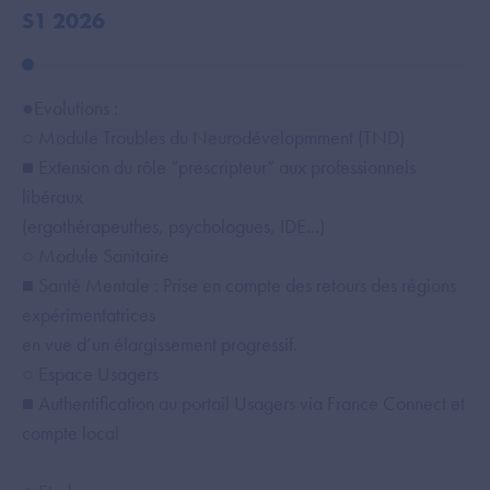
S1 2026
S
●Evolutions :
● E
○ Module Troubles du Neurodévelopmment (TND)
○ 
■ Extension du rôle “prescripteur” aux professionnels
■ 
libéraux
○ 
(ergothérapeuthes, psychologues, IDE...)
■ 
○ Module Sanitaire
Na
■ Santé Mentale : Prise en compte des retours des régions
Ha
expérimentatrices
d’o
en vue d’un élargissement progressif.
Se
○ Espace Usagers
■ 
■ Authentification au portail Usagers via France Connect et
○ 
compte local
■ 
ty