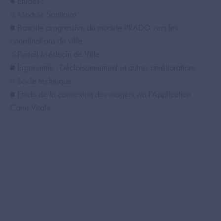
● Etudes :
ch
○ Module Sanitaire
○ 
■ Bascule progressive du module PRADO vers les
■ 
coordinations de ville
○ Portail Médecin de Ville
● 
■ Ergonomie : Décloisonnement et autres améliorations
○ 
○ Socle technique
■ 
■ Etude de la connexion des usagers via l’Application
Do
Carte Vitale
○ 
■ 
● I
○ P
○ 
dan
do