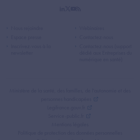
linkedin
twitter
youtube
rss
Footer Left ANS
Footer Right A
Nous rejoindre
Webinaires
Espace presse
Contactez-nous
Inscrivez-vous à la
Contactez-nous (support
newsletter
dédié aux Entreprises du
numérique en santé)
Footer Bottom ANS
Ministère de la santé, des familles, de l'autonomie et des
personnes handicapées
Legifrance.gouv.fr
Service-public.fr
Mentions légales
Politique de protection des données personnelles