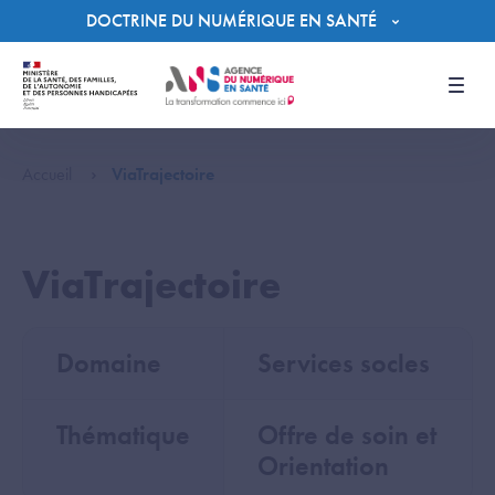
Panneau de gestion des cookies
DOCTRINE DU NUMÉRIQUE EN SANTÉ
Men
Accueil
ViaTrajectoire
ViaTrajectoire
Domaine
Services socles
Thématique
Offre de soin et
Orientation