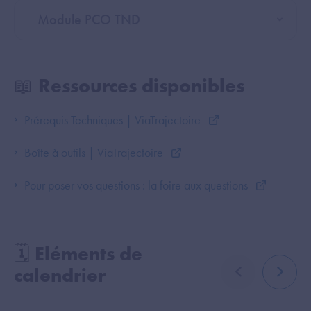
Module PCO TND
📖 Ressources disponibles
Prérequis Techniques | ViaTrajectoire
Boîte à outils | ViaTrajectoire
Pour poser vos questions : la foire aux questions
🗓️ Eléments de
calendrier
élément précé
élémen