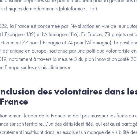
orisation déposées sur le portail européen pour la gestion des aut
ais cliniques de médicaments (plateforme CTIS ).
22, la France est concernée par l’évaluation en vue de leur autor
t l’Espagne (132) et l’Allemagne (116). En France, 78 projets ont
pectivement 77 pour l’Espagne et 74 pour l’Allemagne). Le position
t est unique en Europe, soutenue par une politique volontariste e
, notamment à travers la mesure 3 du plan Innovation santé 203
n Europe sur les essais cliniques ».
inclusion des volontaires dans les
 France
sitionnement leader de la France ne doit pas masquer les freins a
ce sur son territoire. L’un des défis identifiés, qui est aussi parta
ecrutement insuffisant dans les essais et un manque de visibilité de