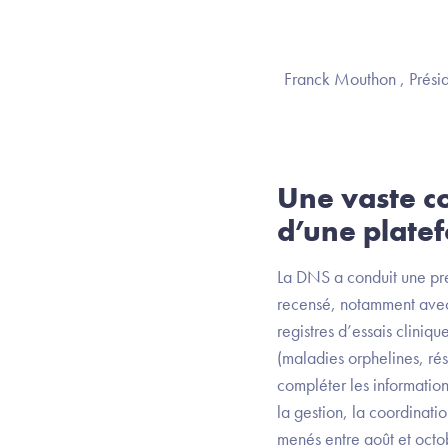
Franck Mouthon , Présid
Une vaste co
d’une platef
La DNS a conduit une prem
recensé, notamment avec 
registres d’essais clini
(maladies orphelines, rés
compléter les information
la gestion, la coordinati
menés entre août et octob