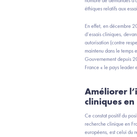
nombre de demandes d’aut
éthiques relatifs aux ess
En effet, en décembre 20
d’essais cliniques, devan
autorisation (contre res
maintenu dans le temps e
Gouvernement depuis 2019
France « le pays leader e
Améliorer l’
cliniques en
Ce constat positif du po
recherche clinique en Fran
européens, est celui du r