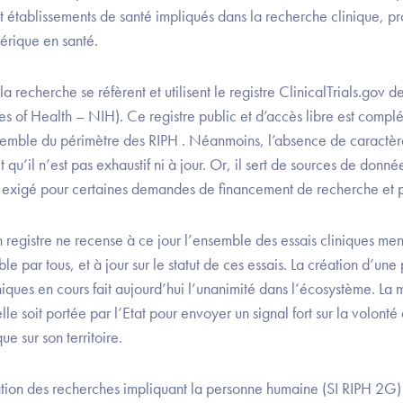
et établissements de santé impliqués dans la recherche clinique, p
mérique en santé.
recherche se réfèrent et utilisent le registre ClinicalTrials.gov de
utes of Health – NIH). Ce registre public et d’accès libre est compl
nsemble du périmètre des RIPH . Néanmoins, l’absence de caractèr
t qu’il n’est pas exhaustif ni à jour. Or, il sert de sources de don
st exigé pour certaines demandes de financement de recherche et pu
 registre ne recense à ce jour l’ensemble des essais cliniques m
e par tous, et à jour sur le statut de ces essais. La création d’une
iniques en cours fait aujourd’hui l’unanimité dans l’écosystème. La 
lle soit portée par l’Etat pour envoyer un signal fort sur la volont
ue sur son territoire.
ation des recherches impliquant la personne humaine (SI RIPH 2G