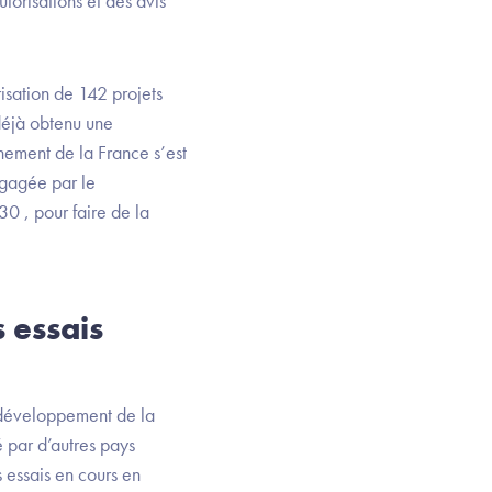
orisations et des avis
isation de 142 projets
 déjà obtenu une
nement de la France s’est
ngagée par le
0 , pour faire de la
 essais
u développement de la
gé par d’autres pays
s essais en cours en