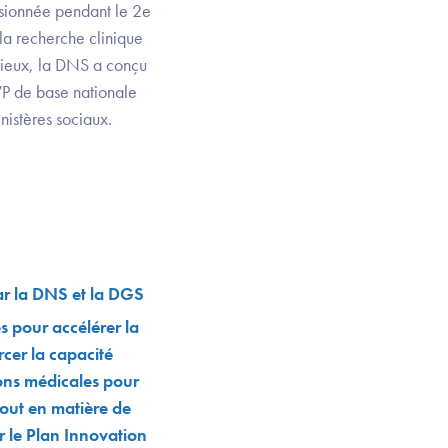
ssionnée pendant le 2e
la recherche clinique
s lieux, la DNS a conçu
VP de base nationale
nistères sociaux.
par la DNS et la DGS
s pour accélérer la
rcer la capacité
ions médicales pour
tout en matière de
ar le Plan Innovation