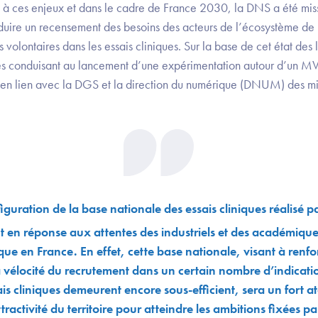
e à ces enjeux et dans le cadre de France 2030, la DNS a été mi
ire un recensement des besoins des acteurs de l’écosystème de 
s volontaires dans les essais cliniques. Sur la base de cet état de
frés conduisant au lancement d’une expérimentation autour d’un M
s, en lien avec la DGS et la direction du numérique (DNUM) des mi
figuration de la base nationale des essais cliniques réalisé 
nt en réponse aux attentes des industriels et des académique
que en France. En effet, cette base nationale, visant à renfo
la vélocité du recrutement dans un certain nombre d’indicat
sais cliniques demeurent encore sous-efficient, sera un fort a
ttractivité du territoire pour atteindre les ambitions fixées p