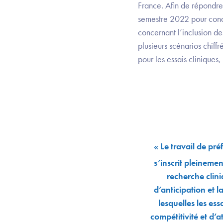
France. Afin de répondr
semestre 2022 pour condu
concernant l’inclusion de
plusieurs scénarios chif
pour les essais clinique
« Le travail de pré
s’inscrit pleineme
recherche clini
d’anticipation et 
lesquelles les es
compétitivité et d’a