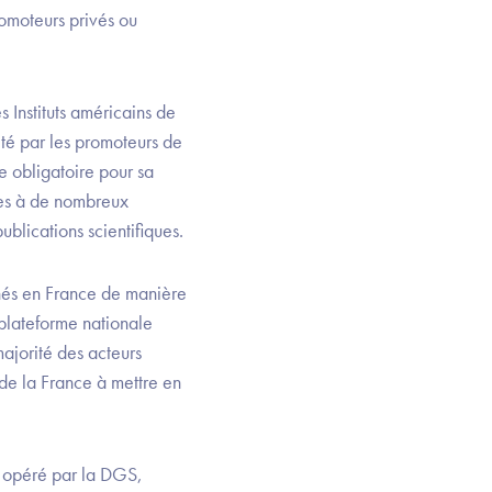
romoteurs privés ou
s Instituts américains de
été par les promoteurs de
e obligatoire pour sa
nées à de nombreux
blications scientifiques.
enés en France de manière
 plateforme nationale
majorité des acteurs
é de la France à mettre en
) opéré par la DGS,