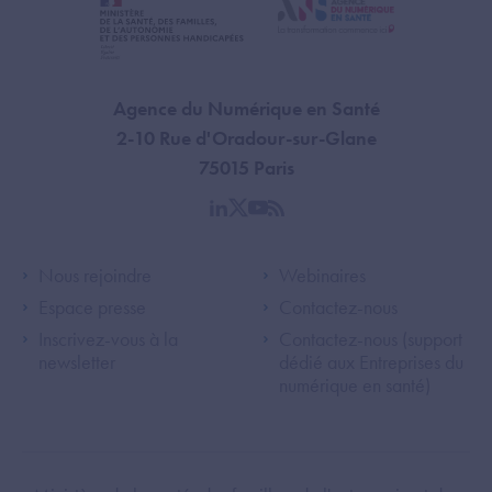
Agence du Numérique en Santé
2-10 Rue d'Oradour-sur-Glane
75015 Paris
linkedin
twitter
youtube
rss
Footer Left ANS
Footer Right A
Nous rejoindre
Webinaires
Espace presse
Contactez-nous
Inscrivez-vous à la
Contactez-nous (support
newsletter
dédié aux Entreprises du
numérique en santé)