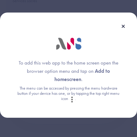
Services socles
Une question ?
To add this web app to the home screen open the
Retrouvez les réponses aux questions les
browser option menu and tap on
Add to
plus fréquentes (FAQ).
homescreen
.
The menu can be accessed by pressing the menu hardware
button if your device has one, or by tapping the top right menu
Consultez la FAQ
icon
.