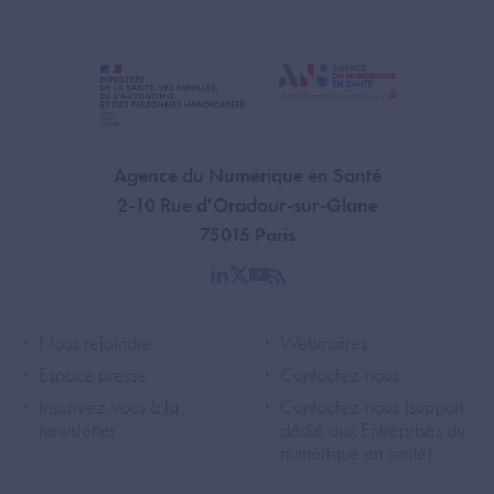
Agence du Numérique en Santé
2-10 Rue d'Oradour-sur-Glane
75015 Paris
linkedin
twitter
youtube
rss
Footer Left ANS
Footer Right A
Nous rejoindre
Webinaires
Espace presse
Contactez-nous
Inscrivez-vous à la
Contactez-nous (support
newsletter
dédié aux Entreprises du
numérique en santé)