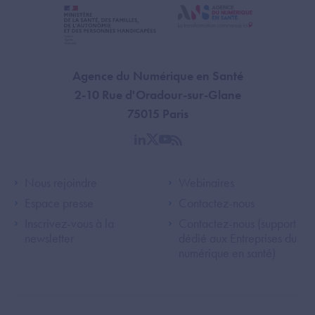
Agence du Numérique en Santé
2-10 Rue d'Oradour-sur-Glane
75015 Paris
linkedin
twitter
youtube
rss
Footer Left ANS
Footer Right A
Nous rejoindre
Webinaires
Espace presse
Contactez-nous
Inscrivez-vous à la
Contactez-nous (support
newsletter
dédié aux Entreprises du
numérique en santé)