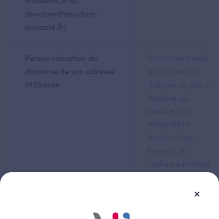
msssante.fr ou
structure@structure-
mssanté.fr)
Personnalisation du
Il est recommandé
domaine de son adresse
que la structure
MSSanté
définisse un nom de
domaine qui
identifie sans
ambiguïté la
structure dans
l'espace de
confiance MSSanté.
Le domaine peut
être un domaine
relatif à une structure
ou a un groupement