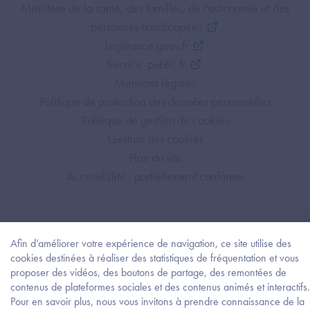
Footer Bottom ANS
Ministère de la santé, des familles, de l'autonomie et des
personnes handicapées
Legifrance.gouv.fr
Service-public.fr
Mentions légales
Politique de protection des données personnelles
Politique de gestion de cookies
Gestion des cookies
Plan du site
Accessibilité : partiellement conforme
Afin d’améliorer votre expérience de navigation, ce site utilise des
cookies destinées à réaliser des statistiques de fréquentation et vous
proposer des vidéos, des boutons de partage, des remontées de
contenus de plateformes sociales et des contenus animés et interactifs.
Pour en savoir plus, nous vous invitons à prendre connaissance de la