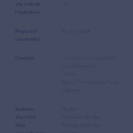
site web de
l'opérateur
Région(s)
Île-de-France
couverte(s)
Contacts
- E-mail (contact général) :
mssante@sesan.fr
- Web :
https://www.sesan.fr/nous-
contacter
Secteurs
Hôpital
d'activité
Médecine de ville
déjà
Biologie médicale
couverts par
Imagerie