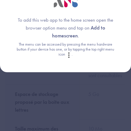
de structures.
To add this web app to the home screen open the
Possibilité de consulter
Oui
browser option menu and tap on
Add to
l'Annuaire Santé
homescreen
.
The menu can be accessed by pressing the menu hardware
button if your device has one, or by tapping the top right menu
Possibilité de consulter
Les Adresses
icon
.
d'autres annuaires
interop-
mssante.apicrypt.org
sont consultables
Espace de stockage
5 Go
proposé par la boîte aux
lettres
Taille maximum des
10 Mo