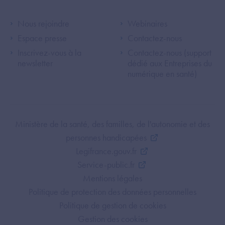
Footer Left ANS
Footer Right A
Nous rejoindre
Webinaires
Espace presse
Contactez-nous
Inscrivez-vous à la
Contactez-nous (support
newsletter
dédié aux Entreprises du
numérique en santé)
Footer Bottom ANS
Ministère de la santé, des familles, de l'autonomie et des
personnes handicapées
Legifrance.gouv.fr
Service-public.fr
Mentions légales
Politique de protection des données personnelles
Politique de gestion de cookies
Gestion des cookies