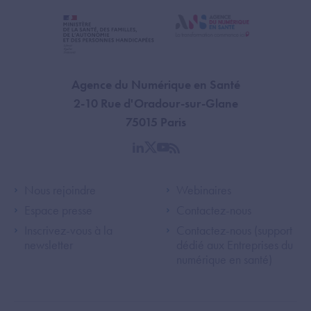
Agence du Numérique en Santé
2-10 Rue d'Oradour-sur-Glane
75015 Paris
linkedin
twitter
youtube
rss
Footer Left ANS
Footer Right A
Nous rejoindre
Webinaires
Espace presse
Contactez-nous
Inscrivez-vous à la
Contactez-nous (support
newsletter
dédié aux Entreprises du
numérique en santé)