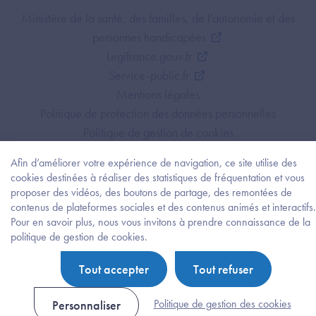
Footer Bottom ANS
Ministère de la santé, des familles, de l'autonomie et des
personnes handicapées
Legifrance.gouv.fr
Service-public.fr
Mentions légales
Politique de protection des données personnelles
Politique de gestion de cookies
Gestion des cookies
Afin d’améliorer votre expérience de navigation, ce site utilise des
Plan du site
cookies destinées à réaliser des statistiques de fréquentation et vous
Accessibilité : partiellement conforme
proposer des vidéos, des boutons de partage, des remontées de
contenus de plateformes sociales et des contenus animés et interactifs.
Pour en savoir plus, nous vous invitons à prendre connaissance de la
Besoi
politique de gestion de cookies.
d'être
guidé
Tout accepter
Tout refuser
?
Trouv
l'info
Politique de gestion des cookies
Personnaliser
ou