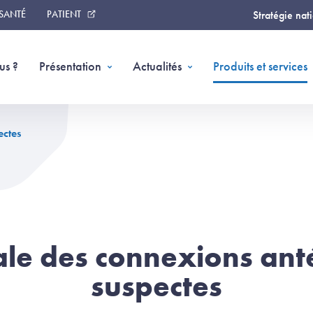
 SANTÉ
PATIENT
Stratégie nat
(
us ?
Présentation
Actualités
Produits et services
ectes
ale des connexions ant
suspectes