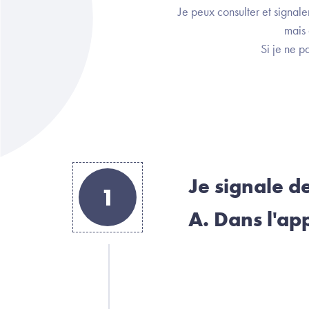
Je peux consulter et signal
mais 
Si je ne p
Je signale d
1
A. Dans l'app