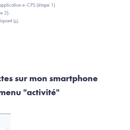
'application e-CPS (étape 1)
pe 2).
liquant
ici
.
ectes sur mon smartphone
 menu "activité"