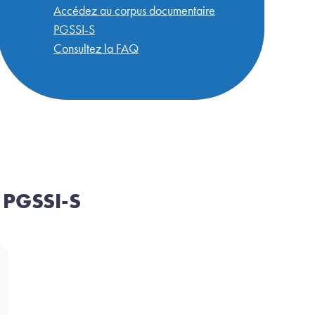
Accédez au corpus documentaire
PGSSI-S
Consultez la FAQ
 PGSSI-S