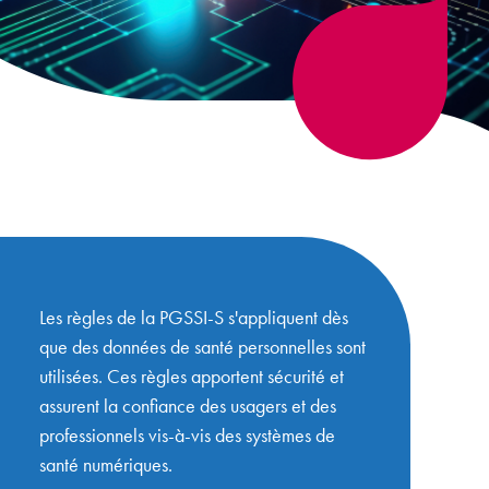
Les règles de la PGSSI-S s'appliquent dès
que des données de santé personnelles sont
utilisées. Ces règles apportent sécurité et
assurent la confiance des usagers et des
professionnels vis-à-vis des systèmes de
santé numériques.