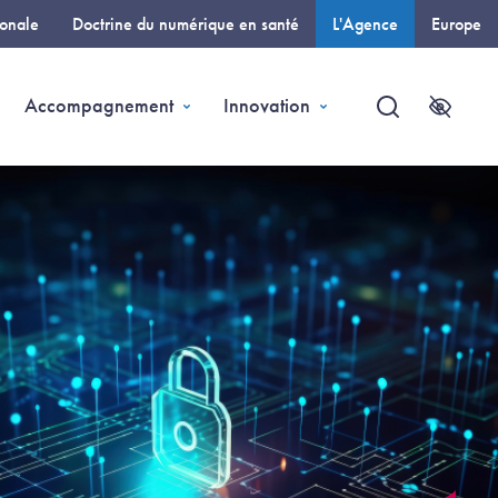
ionale
Doctrine du numérique en santé
L'Agence
Europe
(page courante)
page courante)
Accompagnement
Innovation
Recherche
Accessi