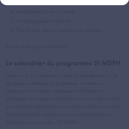
Amélioration du service rendu
Accompagnement renforcé
Plus d'équité dans le traitement des dossiers
(Fin de la description détaillée)
Le calendrier du programme SI MDPH
L’Agence du Numérique en Santé accompagne la CNSA
sur plusieurs chantiers du programme, notamment :
l’élaboration de cadres nationaux fonctionnels et
techniques, la stratégie industrielle, la mise en place de la
procédure de labellisation des solutions MDPH sur la base
de fonctionnalités communes et l’accompagnement du
déploiement au sein des 102 MDPH.