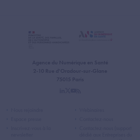
Agence du Numérique en Santé
2-10 Rue d'Oradour-sur-Glane
75015 Paris
linkedin
twitter
youtube
rss
Footer Left ANS
Footer Right A
Nous rejoindre
Webinaires
Espace presse
Contactez-nous
Inscrivez-vous à la
Contactez-nous (support
newsletter
dédié aux Entreprises du