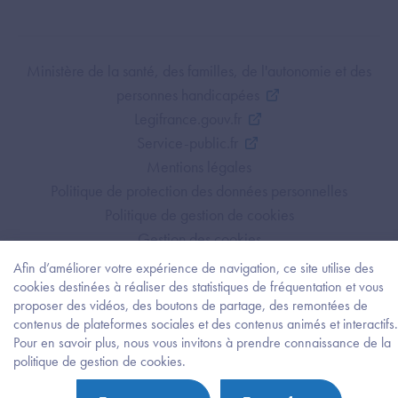
Footer Bottom ANS
Ministère de la santé, des familles, de l'autonomie et des
personnes handicapées
Legifrance.gouv.fr
Service-public.fr
Mentions légales
Politique de protection des données personnelles
Politique de gestion de cookies
Gestion des cookies
Plan du site
Afin d’améliorer votre expérience de navigation, ce site utilise des
Accessibilité : partiellement conforme
cookies destinées à réaliser des statistiques de fréquentation et vous
proposer des vidéos, des boutons de partage, des remontées de
contenus de plateformes sociales et des contenus animés et interactifs.
Pour en savoir plus, nous vous invitons à prendre connaissance de la
Besoi
politique de gestion de cookies.
d'être
guidé