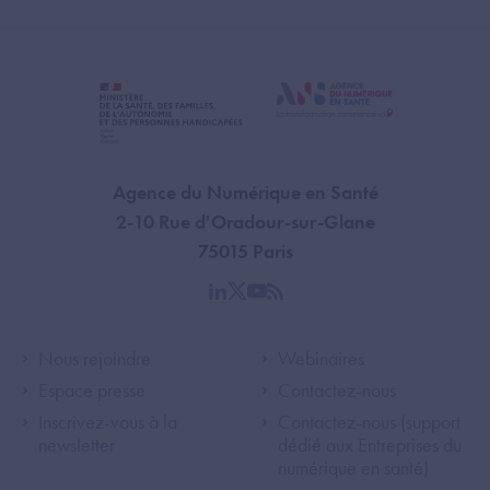
Agence du Numérique en Santé
2-10 Rue d'Oradour-sur-Glane
75015 Paris
linkedin
twitter
youtube
rss
Footer Left ANS
Footer Right A
Nous rejoindre
Webinaires
Espace presse
Contactez-nous
Inscrivez-vous à la
Contactez-nous (support
newsletter
dédié aux Entreprises du
numérique en santé)