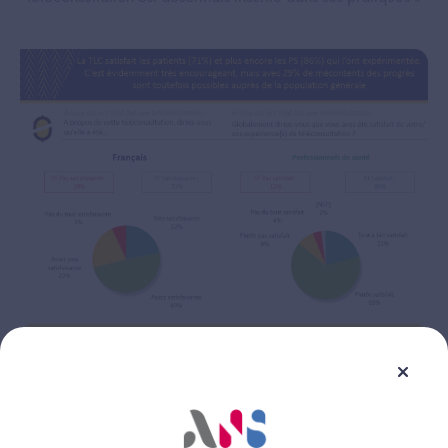
Patients et médecins plébiscitent la présence d’un
professionnel de santé à côté du patient lors de la
téléconsultation (82% des médecins), notamment la