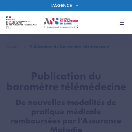
Panneau de gestion des cookies
L'AGENCE
Men
Accueil
Publication du baromètre télémédecine
Publication du
baromètre télémédecine
De nouvelles modalités de
pratique médicale
remboursées par l’Assurance
Maladie