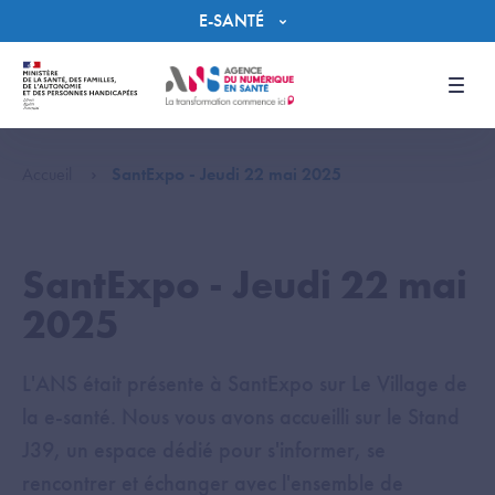
Panneau de gestion des cookies
E-SANTÉ
Men
Accueil
SantExpo - Jeudi 22 mai 2025
SantExpo - Jeudi 22 mai
2025
L'ANS était présente à SantExpo sur Le Village de
la e-santé. Nous vous avons accueilli sur le Stand
J39, un espace dédié pour s'informer, se
rencontrer et échanger avec l'ensemble de