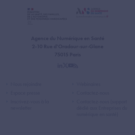
Agence du Numérique en Santé
2-10 Rue d'Oradour-sur-Glane
75015 Paris
linkedin
twitter
youtube
rss
Footer Left ANS
Footer Right A
Nous rejoindre
Webinaires
Espace presse
Contactez-nous
Inscrivez-vous à la
Contactez-nous (support
newsletter
dédié aux Entreprises du
numérique en santé)