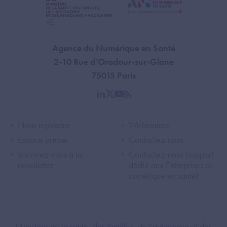
Agence du Numérique en Santé
2-10 Rue d'Oradour-sur-Glane
75015 Paris
linkedin
twitter
youtube
rss
Footer Left ANS
Footer Right A
Nous rejoindre
Webinaires
Espace presse
Contactez-nous
Inscrivez-vous à la
Contactez-nous (support
newsletter
dédié aux Entreprises du
numérique en santé)
Footer Bottom ANS
Ministère de la santé, des familles, de l'autonomie et des