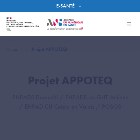
Panneau de gestion des cookies
E-SANTÉ
Men
Accueil
Projet APPOTEQ
Projet APPOTEQ
EHPADS DomusVi / EHPADS du GHT Amiens
/ EHPAD CH Crépy en Valois / POSOS