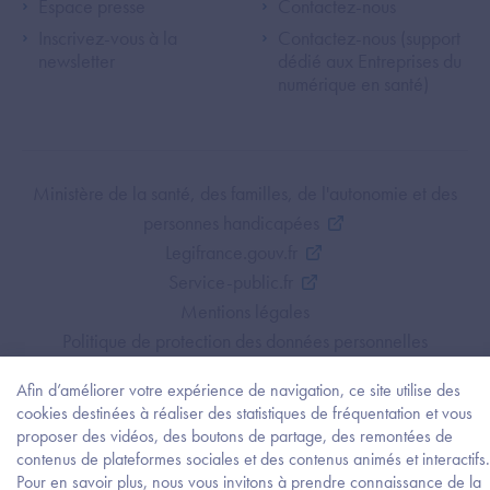
Espace presse
Contactez-nous
Inscrivez-vous à la
Contactez-nous (support
newsletter
dédié aux Entreprises du
numérique en santé)
Footer Bottom ANS
Ministère de la santé, des familles, de l'autonomie et des
personnes handicapées
Legifrance.gouv.fr
Service-public.fr
Mentions légales
Politique de protection des données personnelles
Politique de gestion de cookies
Afin d’améliorer votre expérience de navigation, ce site utilise des
Gestion des cookies
cookies destinées à réaliser des statistiques de fréquentation et vous
Plan du site
proposer des vidéos, des boutons de partage, des remontées de
Accessibilité : partiellement conforme
contenus de plateformes sociales et des contenus animés et interactifs.
Pour en savoir plus, nous vous invitons à prendre connaissance de la