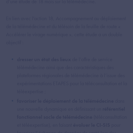
d’une étude de 18 mois sur la télémédecine.
En lien avec l'action 18, Accompagnement au déploiement
de la télémédecine et du télésoin de la feuille de route «
Accélérer le virage numérique », cette étude a un double
objectif :
dresser un état des lieux
de l’offre de service
télémédecine ainsi que des caractéristiques des
plateformes régionales de télémédecine à l’issue des
expérimentations ETAPES pour la téléconsultation et la
téléexpertise ;
favoriser le déploiement de la télémédecine
dans
une nouvelle dynamique en définissant un
référentiel
fonctionnel socle de télémédecine
(téléconsultation
et téléexpertise), en faisant
évoluer le CI-SIS
pour
favoriser l’échange de données de santé lors des