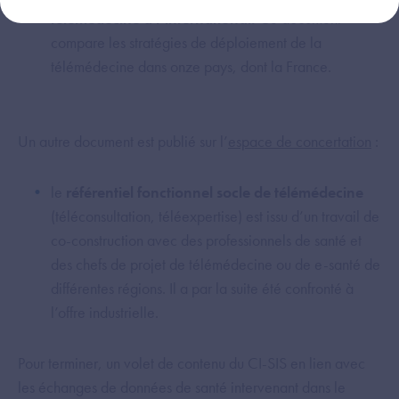
télémédecine à l’international.
Ce document
compare les stratégies de déploiement de la
télémédecine dans onze pays, dont la France.
Un autre document est publié sur l’
espace de concertation
:
le
référentiel fonctionnel socle de télémédecine
(téléconsultation, téléexpertise) est issu d’un travail de
co-construction avec des professionnels de santé et
des chefs de projet de télémédecine ou de e-santé de
différentes régions. Il a par la suite été confronté à
l’offre industrielle.
Pour terminer, un volet de contenu du CI-SIS en lien avec
les échanges de données de santé intervenant dans le