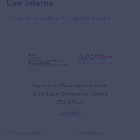
Lien interne
Consultez les études sur la page télémédecine
Agence du Numérique en Santé
2-10 Rue d'Oradour-sur-Glane
75015 Paris
linkedin
twitter
youtube
rss
Footer Left ANS
Footer Right A
Nous rejoindre
Webinaires