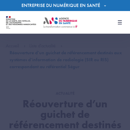
Panneau de gestion des cookies
ENTREPRISE DU NUMÉRIQUE EN SANTÉ
Men
Accueil
Liste d'actualité
Réouverture d’un guichet de référencement destinés aux
systèmes d’information de radiologie (SIR ou RIS)
correspondant au référentiel Ségur
ACTUALITÉ
Réouverture d’un
guichet de
référencement destinés