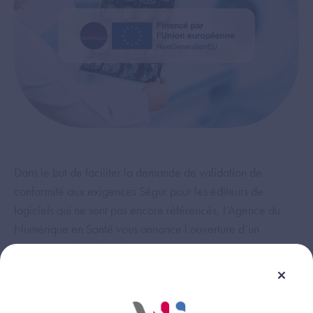
Dans le but de faciliter la demande de validation de
conformité aux exigences Ségur pour les éditeurs de
logiciels qui ne sont pas encore référencés, l’Agence du
Numérique en Santé vous annonce l’ouverture d’un
nouveau guichet de référencement Ségur.
Conformément à la version provenant de l’avenant 9 de la
convention médicale, ce dispositif a pour but de permettre