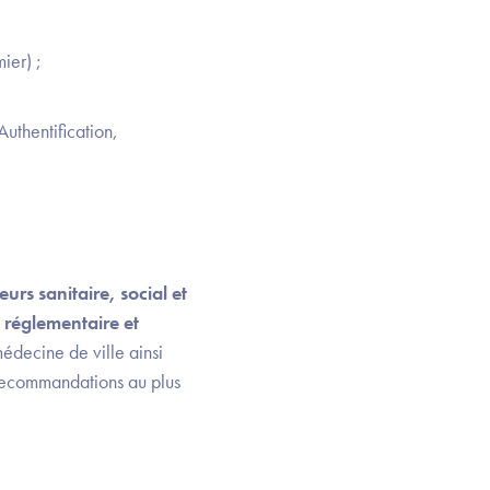
ier) ;
uthentification,
urs sanitaire, social et
 réglementaire et
médecine de ville ainsi
 recommandations au plus