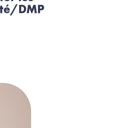
nté/DMP