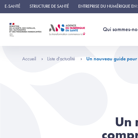
Panneau de gestion des cookies
E-SANTÉ
STRUCTURE DE SANTÉ
ENTREPRISE DU NUMÉRIQUE EN
Qui sommes-no
Accueil
Liste d'actualité
Un nouveau guide pour
Un 
compr