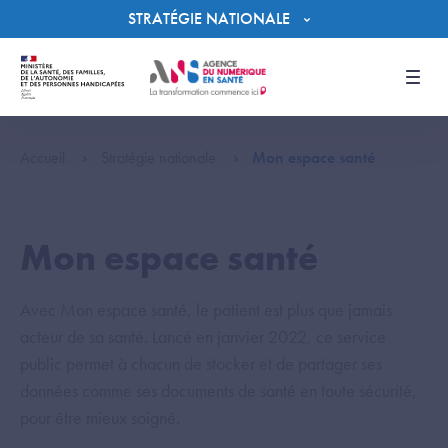
Panneau de gestion des cookies
STRATÉGIE NATIONALE
Men
Accueil
Stratégie nationale
Mon espace santé
Mon espace santé
Avec Mon espace santé, le patient est plus que jamais
acteur de sa santé. Lancé en janvier 2022, ce service
public permet à chacun de stocker et de partager ses
données comme ses documents de santé en toute sécurité,
pour être mieux soigné.