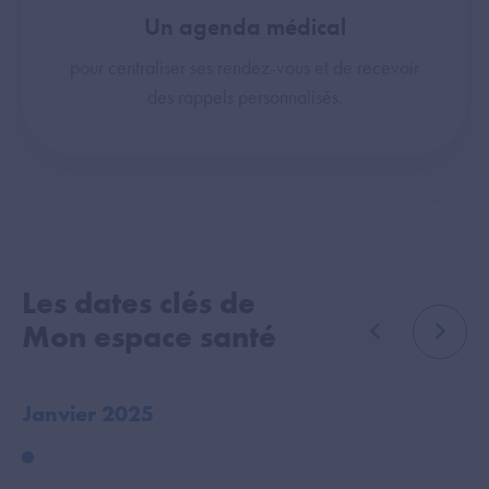
Un agenda médical
pour centraliser ses rendez-vous et de recevoir
des rappels personnalisés.
Les dates clés de
Mon espace santé
élément précé
élémen
Janvier 2025
O