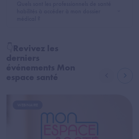
Quels sont les professionnels de santé
habilités à accéder à mon dossier
médical ?
👇Revivez les
derniers
événements Mon
espace santé
élément précé
élémen
Image
WEBINAIRE