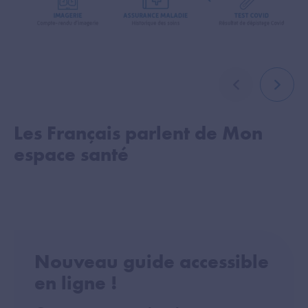
élément précé
élémen
Les Français parlent de Mon
M
espace santé
c
Nouveau guide accessible
en ligne !