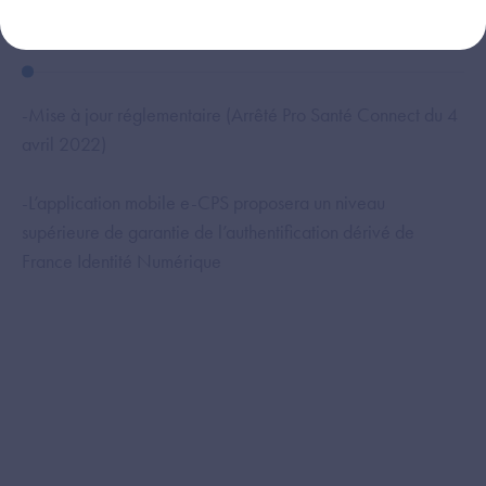
T1 2026
T
-Mise à jour réglementaire (Arrêté Pro Santé Connect du 4
-O
avril 2022)
de 
ES
-L’application mobile e-CPS proposera un niveau
supérieure de garantie de l’authentification dérivé de
-O
France Identité Numérique
sa
Co
-O
de
Sa