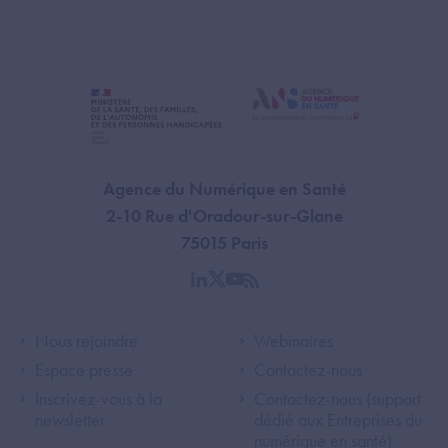
Agence du Numérique en Santé
2-10 Rue d'Oradour-sur-Glane
75015 Paris
linkedin
twitter
youtube
rss
Footer Left ANS
Footer Right A
Nous rejoindre
Webinaires
Espace presse
Contactez-nous
Inscrivez-vous à la
Contactez-nous (support
newsletter
dédié aux Entreprises du
numérique en santé)