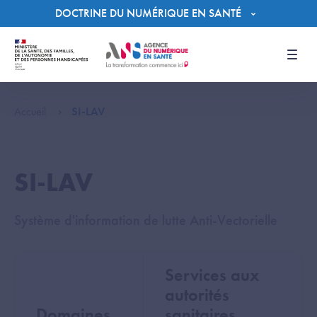
Panneau de gestion des cookies
DOCTRINE DU NUMÉRIQUE EN SANTÉ
Men
Accueil
SI-LAV
SI-LAV
Système d'information de lutte Anti-Vectorielle
Services aux
autorités
Domaines
sanitaires