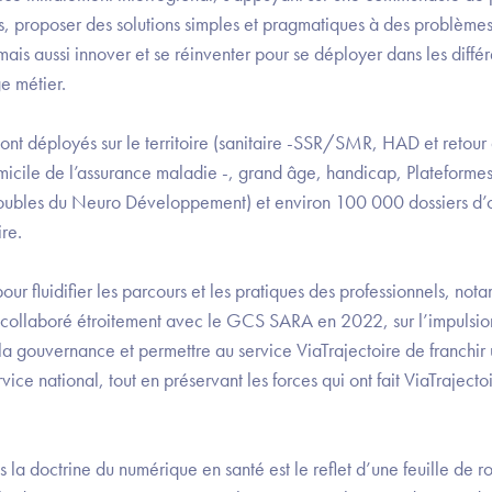
es, proposer des solutions simples et pragmatiques à des problème
mais aussi innover et se réinventer pour se déployer dans les différ
e métier.
sont déployés sur le territoire (sanitaire -SSR/SMR, HAD et retou
omicile de l’assurance maladie -, grand âge, handicap, Plateforme
roubles du Neuro Développement) et environ 100 000 dossiers d’o
ire.
our fluidifier les parcours et les pratiques des professionnels, n
collaboré étroitement avec le GCS SARA en 2022, sur l’impulsio
la gouvernance et permettre au service ViaTrajectoire de franchir
ice national, tout en préservant les forces qui ont fait ViaTrajectoi
ns la doctrine du numérique en santé est le reflet d’une feuille de 