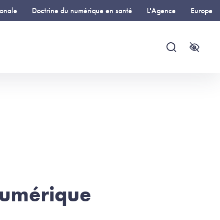
ionale
Doctrine du numérique en santé
L'Agence
Europe
Recherche
Accessi
 numérique