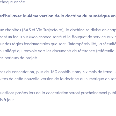
n chaque année.
rd’hui avec la 4éme version de la doctrine du numérique en
 chapitres (SAS et Via Trajectoire), la doctrine se divise en chap
nt un focus sur Mon espace santé et le Bouquet de service aux pr
our des règles fondamentales que sont l’interopérabilité, la sécurité
u allégé qui renvoie vers les documents de référence (référentiels
s porteurs de projets.
nes de concertation, plus de 150 contributions, six mois de travail
apitres de cette nouvelle version de la doctrine du numérique en san
questions posées lors de la concertation seront prochainement pub
s à jour.