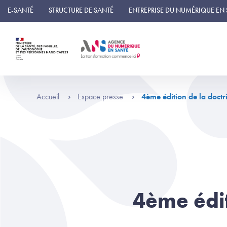
Panneau de gestion des cookies
E-SANTÉ
STRUCTURE DE SANTÉ
ENTREPRISE DU NUMÉRIQUE EN
Accueil
Espace presse
4ème édition de la doct
4ème édit