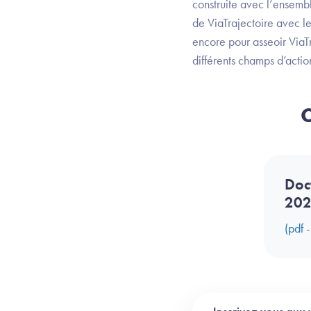
construite avec l’ensemble
de ViaTrajectoire avec le
encore pour asseoir ViaTr
différents champs d’actio
C
Doc
20
(pdf 