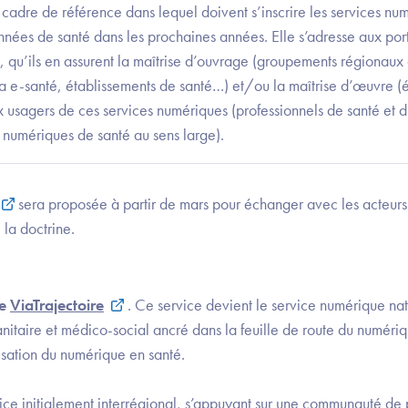
le cadre de référence dans lequel doivent s’inscrire les services 
nées de santé dans les prochaines années. Elle s’adresse aux port
 qu’ils en assurent la maîtrise d’ouvrage (groupements régionaux
e-santé, établissements de santé…) et/ou la maîtrise d’œuvre (éd
x usagers de ces services numériques (professionnels de santé et 
 numériques de santé au sens large).
sera proposée à partir de mars pour échanger avec les acteurs
 la doctrine.
re
ViaTrajectoire
. Ce service devient le service numérique nat
sanitaire et médico-social ancré dans la feuille de route du numéri
sation du numérique en santé.
vice initialement interrégional, s’appuyant sur une communauté de 